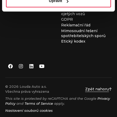
Upravit
Všeobecné obchodní
podmínky při nákupu
ojetých vozů
GDPR
Reklamační řád
Mimosoudní řešení
spotřebitelských sporů
Etický kodex
© 2026 Louda Auto a.s.
Zpět nahoru
Všechna práva vyhrazena
This site is protected by reCAPTCHA and the Google
Privacy
Policy
and
Terms of Service
apply.
Nastavení souborů cookies