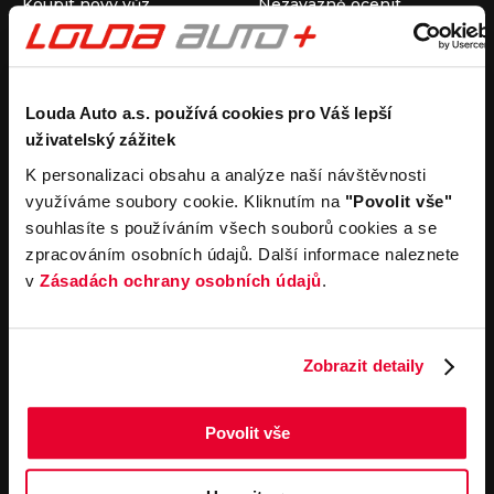
Koupit nový vůz
Nezávazně ocenit
Koupit ojetý vůz
Průběh výkupu vozu
Koupit užitkový vůz
Koupit obytný vůz
Pronájem
Společnost
Louda Auto a.s. používá cookies pro Váš lepší
uživatelský zážitek
Carsharing
Kontakty
Autopůjčovna
Louda Auto+ Poděbrady
K personalizaci obsahu a analýze naší návštěvnosti
Operativní leasing
Obytné vozy
využíváme soubory cookie. Kliknutím na
"Povolit vše"
Novinky
souhlasíte s používáním všech souborů cookies a se
Pro média
zpracováním osobních údajů. Další informace naleznete
Kariéra
v
Zásadách ochrany osobních údajů
.
Servisní služby
Důležité odkazy
Servis
Cookies
Objednání online
Všeobecné obchodní
Zobrazit detaily
podmínky pro online
Odtahová služba
objednávky motorových
vozidel
Povolit vše
Všeobecné obchodní
podmínky pro provádění
servisních prací