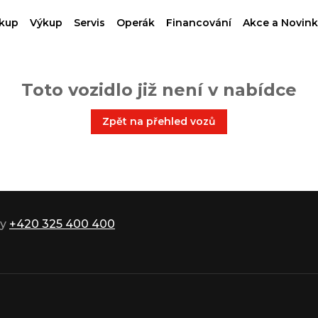
kup
Výkup
Servis
Operák
Financování
Akce a Novink
Toto vozidlo již není v nabídce
Zpět na přehled vozů
ky
+420 325 400 400