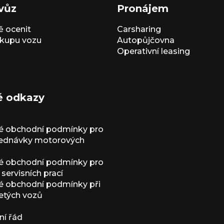
vůz
Pronájem
 ocenit
Carsharing
kupu vozu
Autopůjčovna
Operativní leasing
é odkazy
é obchodní podmínky pro
jednávky motorových
é obchodní podmínky pro
servisních prací
 obchodní podmínky při
etých vozů
í řád