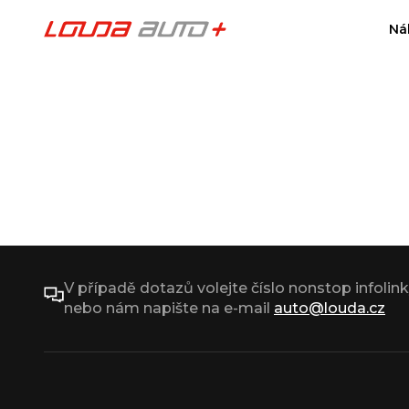
Ná
V případě dotazů volejte číslo nonstop infolin
nebo nám napište na e-mail
auto@louda.cz