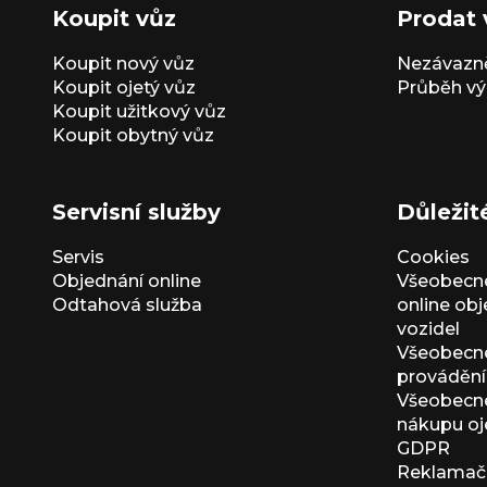
Koupit vůz
Prodat 
Koupit nový vůz
Nezávazně
Koupit ojetý vůz
Průběh vý
Koupit užitkový vůz
Koupit obytný vůz
Servisní služby
Důležit
Servis
Cookies
Objednání online
Všeobecn
Odtahová služba
online ob
vozidel
Všeobecn
provádění 
Všeobecné
nákupu oj
GDPR
Reklamačn