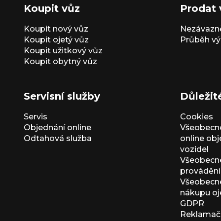
Koupit vůz
Prodat 
Koupit nový vůz
Nezávazně
Koupit ojetý vůz
Průběh vý
Koupit užitkový vůz
Koupit obytný vůz
Servisní služby
Důležit
Servis
Cookies
Objednání online
Všeobecn
Odtahová služba
online ob
vozidel
Všeobecn
provádění 
Všeobecné
nákupu oj
GDPR
Reklamačn