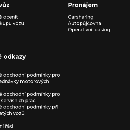
vůz
Pronájem
 ocenit
Carsharing
kupu vozu
Autopůjčovna
Operativní leasing
é odkazy
é obchodní podmínky pro
jednávky motorových
é obchodní podmínky pro
servisních prací
 obchodní podmínky při
etých vozů
í řád