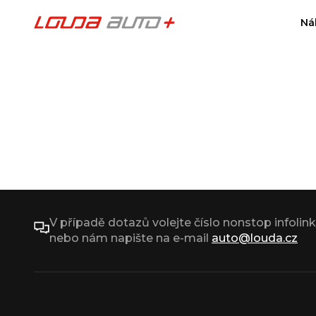
Ná
V případě dotazů volejte číslo nonstop infolin
nebo nám napište na e-mail
auto@louda.cz