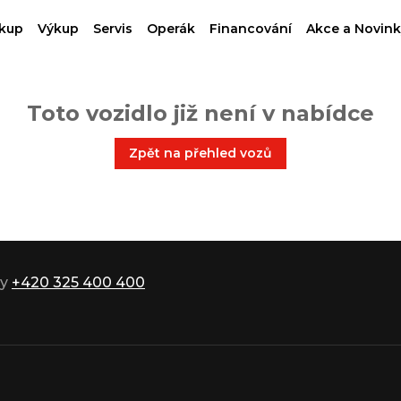
kup
Výkup
Servis
Operák
Financování
Akce a Novink
Toto vozidlo již není v nabídce
Zpět na přehled vozů
ky
+420 325 400 400