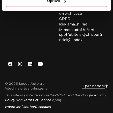
Upravit
Všeobecné obchodní
podmínky při nákupu
ojetých vozů
GDPR
Reklamační řád
Mimosoudní řešení
spotřebitelských sporů
Etický kodex
© 2026 Louda Auto a.s.
Zpět nahoru
Všechna práva vyhrazena
This site is protected by reCAPTCHA and the Google
Privacy
Policy
and
Terms of Service
apply.
Nastavení souborů cookies