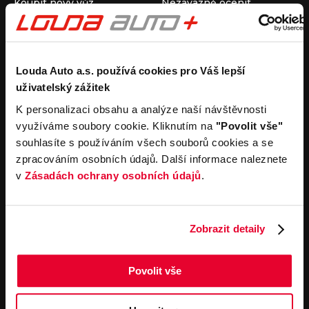
Koupit nový vůz
Nezávazně ocenit
Koupit ojetý vůz
Průběh výkupu vozu
Koupit užitkový vůz
Koupit obytný vůz
Pronájem
Společnost
Louda Auto a.s. používá cookies pro Váš lepší
uživatelský zážitek
Carsharing
Kontakty
Autopůjčovna
Louda Auto+ Poděbrady
K personalizaci obsahu a analýze naší návštěvnosti
Operativní leasing
Obytné vozy
využíváme soubory cookie. Kliknutím na
"Povolit vše"
Novinky
souhlasíte s používáním všech souborů cookies a se
Pro média
zpracováním osobních údajů. Další informace naleznete
Kariéra
v
Zásadách ochrany osobních údajů
.
Servisní služby
Důležité odkazy
Servis
Cookies
Objednání online
Všeobecné obchodní
Zobrazit detaily
podmínky pro online
Odtahová služba
objednávky motorových
vozidel
Povolit vše
Všeobecné obchodní
podmínky pro provádění
servisních prací