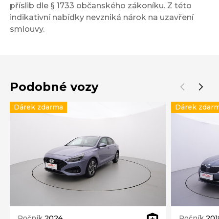
příslib dle § 1733 občanského zákoníku. Z této
indikativní nabídky nevzniká nárok na uzavření
smlouvy.
Podobné vozy
Dárek zdarma
Dárek zdar
Ročník
2024
Ročník
201