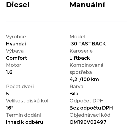
Diesel
Manuální
Výrobce
Model
Hyundai
I30 FASTBACK
Výbava
Karoserie
Comfort
Liftback
Motor
Kombinovaná
1.6
spotřeba
4,2 l/100 km
Počet dveří
Barva
5
Bílá
Velikost disků kol
Odpočet DPH
16"
Bez odpočtu DPH
Termín dodání
Objednávací kód
Ihned k odběru
OM190V02497