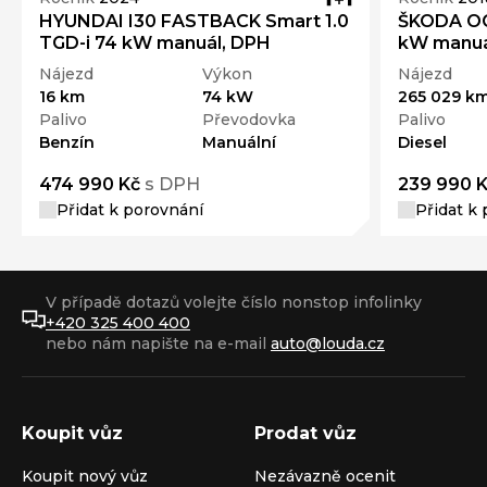
HYUNDAI I30 FASTBACK Smart 1.0
ŠKODA OCT
TGD-i 74 kW manuál, DPH
kW manuá
Nájezd
Výkon
Nájezd
16 km
74 kW
265 029 k
Palivo
Převodovka
Palivo
Benzín
Manuální
Diesel
474 990 Kč
s DPH
239 990 
Přidat k porovnání
Přidat k
V případě dotazů volejte číslo nonstop infolinky
+420 325 400 400
nebo nám napište na e-mail
auto@louda.cz
Koupit vůz
Prodat vůz
Koupit nový vůz
Nezávazně ocenit