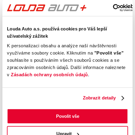
prověření pro jistotu při nákupu.
Kontrola technického stavu
Louda Auto a.s. používá cookies pro Váš lepší
Motor
uživatelský zážitek
Převodovka a spojka
K personalizaci obsahu a analýze naší návštěvnosti
Nápravy a podvozek
využíváme soubory cookie. Kliknutím na
"Povolit vše"
Výfuková soustava
souhlasíte s používáním všech souborů cookies a se
zpracováním osobních údajů. Další informace naleznete
Brzdy
v
Zásadách ochrany osobních údajů
.
Elektronické části vozu
Karoserie
Výbava
Zobrazit detaily
Prověření vozu od Cebia
Povolit vše
Kontrola najetých km
Upravit