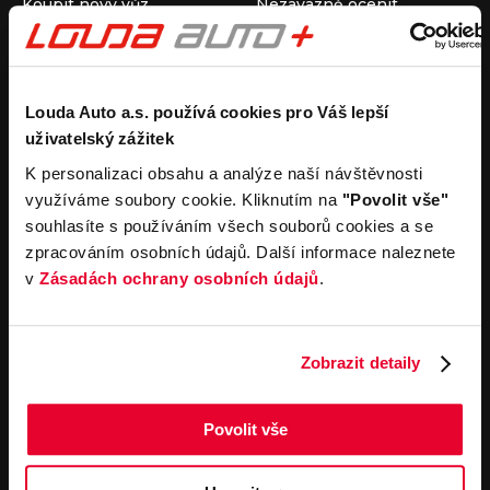
Koupit nový vůz
Nezávazně ocenit
Koupit ojetý vůz
Průběh výkupu vozu
Koupit užitkový vůz
Koupit obytný vůz
Pronájem
Společnost
Louda Auto a.s. používá cookies pro Váš lepší
uživatelský zážitek
Carsharing
Kontakty
Autopůjčovna
Louda Auto+ Poděbrady
K personalizaci obsahu a analýze naší návštěvnosti
Operativní leasing
Obytné vozy
využíváme soubory cookie. Kliknutím na
"Povolit vše"
Novinky
souhlasíte s používáním všech souborů cookies a se
Pro média
zpracováním osobních údajů. Další informace naleznete
Kariéra
v
Zásadách ochrany osobních údajů
.
Servisní služby
Důležité odkazy
Servis
Cookies
Objednání online
Všeobecné obchodní
Zobrazit detaily
podmínky pro online
Odtahová služba
objednávky motorových
vozidel
Povolit vše
Všeobecné obchodní
podmínky pro provádění
servisních prací