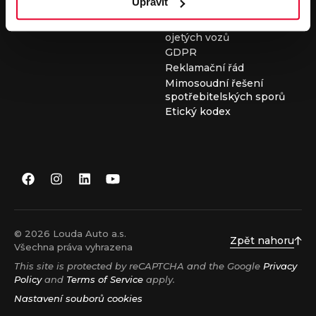
Upravit
Všeobecné obchodní
podmínky při nákupu
ojetých vozů
GDPR
Reklamační řád
Mimosoudní řešení
spotřebitelských sporů
Etický kodex
© 2026 Louda Auto a.s.
Zpět nahoru
Všechna práva vyhrazena
This site is protected by reCAPTCHA and the Google
Privacy
Policy
and
Terms of Service
apply.
Nastavení souborů cookies