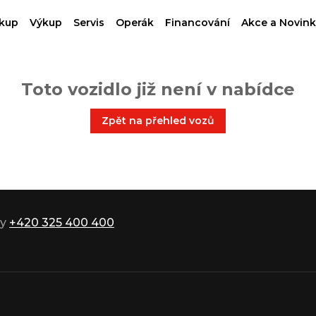
kup
Výkup
Servis
Operák
Financování
Akce a Novink
Toto vozidlo již není v nabídce
Zpět na přehled vozů
ky
+420 325 400 400