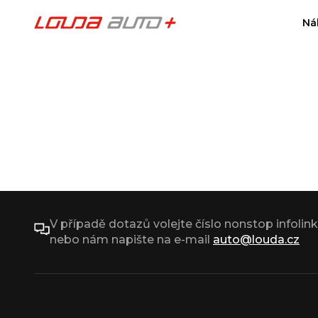
Ná
V případě dotazů volejte číslo nonstop infolin
nebo nám napište na e-mail
auto@louda.cz