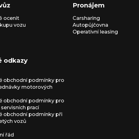
vůz
Pronájem
 ocenit
Carsharing
kupu vozu
Autopůjčovna
Operativní leasing
é odkazy
é obchodní podmínky pro
jednávky motorových
é obchodní podmínky pro
servisních prací
 obchodní podmínky při
etých vozů
í řád