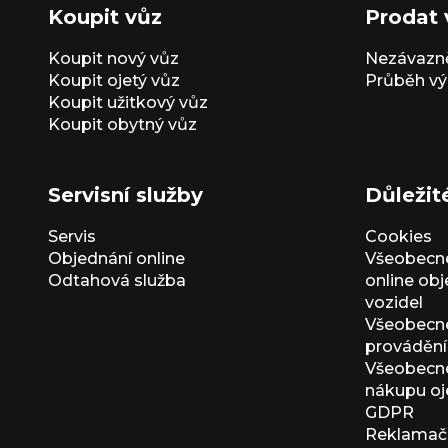
Koupit vůz
Prodat 
Koupit nový vůz
Nezávazně
Koupit ojetý vůz
Průběh vý
Koupit užitkový vůz
Koupit obytný vůz
Servisní služby
Důležit
Servis
Cookies
Objednání online
Všeobecn
Odtahová služba
online ob
vozidel
Všeobecn
provádění 
Všeobecné
nákupu oj
GDPR
Reklamačn