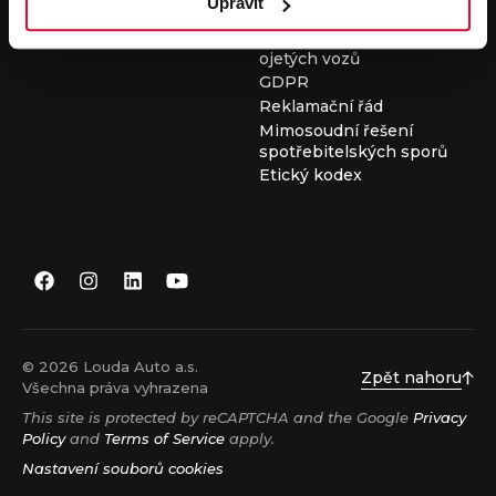
Upravit
Všeobecné obchodní
podmínky při nákupu
ojetých vozů
GDPR
Reklamační řád
Mimosoudní řešení
spotřebitelských sporů
Etický kodex
© 2026 Louda Auto a.s.
Zpět nahoru
Všechna práva vyhrazena
This site is protected by reCAPTCHA and the Google
Privacy
Policy
and
Terms of Service
apply.
Nastavení souborů cookies