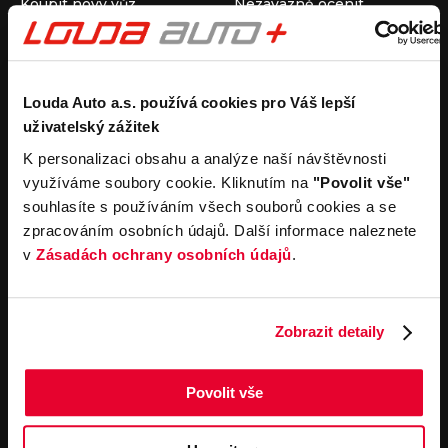
Koupit nový vůz
Nezávazně ocenit
Koupit ojetý vůz
Průběh výkupu vozu
Koupit užitkový vůz
Koupit obytný vůz
Pronájem
Společnost
Louda Auto a.s. používá cookies pro Váš lepší
uživatelský zážitek
Carsharing
Kontakty
Autopůjčovna
Louda Auto+ Poděbrady
K personalizaci obsahu a analýze naší návštěvnosti
Operativní leasing
Obytné vozy
využíváme soubory cookie. Kliknutím na
"Povolit vše"
Novinky
souhlasíte s používáním všech souborů cookies a se
Pro média
zpracováním osobních údajů. Další informace naleznete
Kariéra
v
Zásadách ochrany osobních údajů
.
Servisní služby
Důležité odkazy
Servis
Cookies
Objednání online
Všeobecné obchodní
Zobrazit detaily
podmínky pro online
Odtahová služba
objednávky motorových
vozidel
Povolit vše
Všeobecné obchodní
podmínky pro provádění
servisních prací