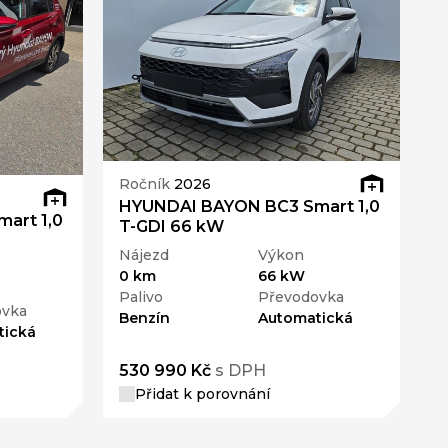
R
Ročník
2026
H
HYUNDAI BAYON BC3 Smart 1,0
T
art 1,0
T-GDI 66 kW
N
Nájezd
Výkon
0
0 km
66 kW
P
Palivo
Převodovka
B
ovka
Benzín
Automatická
tická
530 990 Kč
s DPH
4
Přidat k porovnání