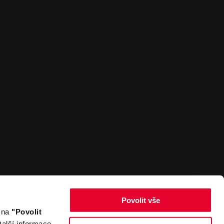
Povolit vše
m na
"Povolit
Zpět nahoru
alší informace