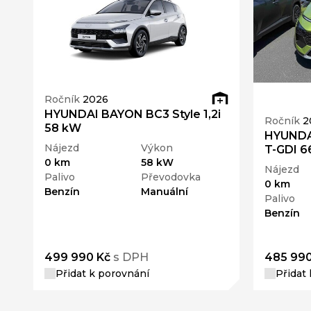
Ročník
2026
HYUNDAI BAYON BC3 Style 1,2i
Ročník
2
58 kW
HYUNDA
Nájezd
Výkon
T-GDI 6
0 km
58 kW
Nájezd
Palivo
Převodovka
0 km
Benzín
Manuální
Palivo
Benzín
499 990 Kč
s DPH
485 990
Přidat k porovnání
Přidat