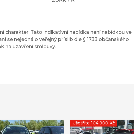
ZDARMA
í charakter. Tato indikativní nabídka není nabídkou ve
ni se nejedná o veřejný příslib dle § 1733 občanského
ok na uzavření smlouvy.
Ušetříte 104 900 Kč