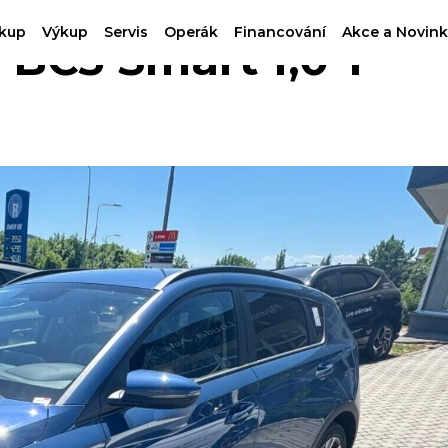
kup
Výkup
Servis
Operák
Financování
Akce a Novink
C3 Smart 1,0 T-