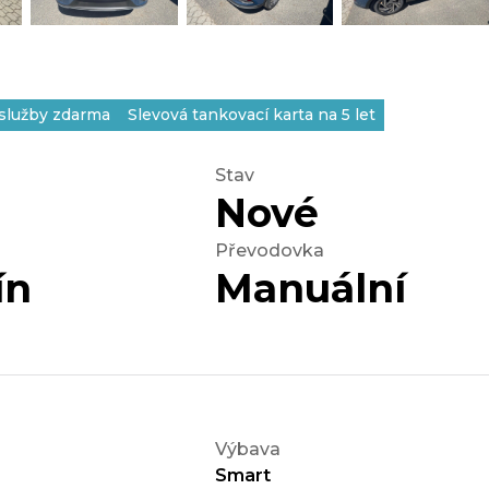
 služby zdarma
Slevová tankovací karta na 5 let
Stav
Nové
Převodovka
ín
Manuální
Výbava
Smart