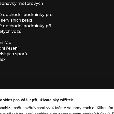
jednávky motorových
é obchodní podmínky pro
servisních prací
 obchodní podmínky při
etých vozů
í řád
í řešení
elských sporů
dex
ookies pro Váš lepší uživatelský zážitek
analýze naší návštěvnosti využíváme soubory cookie. Kliknutí
ním všech souborů cookies a se zpracováním osobních údajů. D