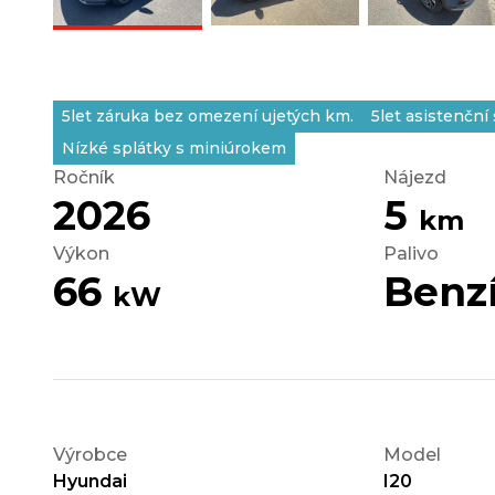
5let záruka bez omezení ujetých km.
5let asistenční
Nízké splátky s miniúrokem
Ročník
Nájezd
2026
5
km
Výkon
Palivo
66
Benz
kW
Výrobce
Model
Hyundai
I20