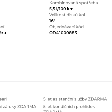
Kombinovaná spotřeba
5,5 l/100 km
Velikost disků kol
16"
ní
Objednávací kód
ěru
OD41000883
earl
5 let asistenční služby ZDARMA
xní záruky ZDARMA
5 let kondičních prohlídek