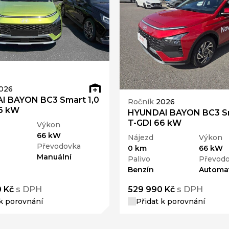
026
I BAYON BC3 Smart 1,0
Ročník
2026
6 kW
HYUNDAI BAYON BC3 Sm
T-GDI 66 kW
Výkon
66 kW
Nájezd
Výkon
Převodovka
0 km
66 kW
Manuální
Palivo
Převod
Benzín
Automa
 Kč
s DPH
529 990 Kč
s DPH
 k porovnání
Přidat k porovnání