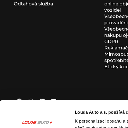
Odtahová služba
online ob
vozidel
Všeobecn
provádění 
Všeobecné
nákupu oj
GDPR
Reklamačn
Mimosoudn
spotřebit
Etický ko
Louda Auto a.s. používá c
K personalizaci obsahu a 
© 2026 Louda Auto a.s.
Všechna práva vyhrazena
vše"
souhlasíte s používá