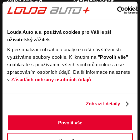
Koupit nový vůz
Nezávazně ocenit
Koupit ojetý vůz
Průběh výkupu vozu
Koupit užitkový vůz
Koupit obytný vůz
Pronájem
Společnost
Louda Auto a.s. používá cookies pro Váš lepší
uživatelský zážitek
Carsharing
Kontakty
Autopůjčovna
Louda Auto+ Poděbrady
K personalizaci obsahu a analýze naší návštěvnosti
Operativní leasing
Obytné vozy
využíváme soubory cookie. Kliknutím na
"Povolit vše"
Novinky
souhlasíte s používáním všech souborů cookies a se
Pro média
zpracováním osobních údajů. Další informace naleznete
Kariéra
v
Zásadách ochrany osobních údajů
.
Servisní služby
Důležité odkazy
Servis
Cookies
Objednání online
Všeobecné obchodní
Zobrazit detaily
podmínky pro online
Odtahová služba
objednávky motorových
vozidel
Povolit vše
Všeobecné obchodní
podmínky pro provádění
servisních prací