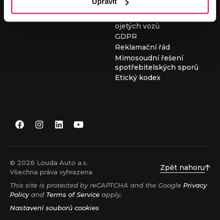
Upravit
Všeobecné obchodní
podmínky při nákupu
ojetých vozů
GDPR
Reklamační řád
Mimosoudní řešení
spotřebitelských sporů
Etický kodex
© 2026 Louda Auto a.s.
Zpět nahoru
Všechna práva vyhrazena
This site is protected by reCAPTCHA and the Google
Privacy
Policy
and
Terms of Service
apply.
Nastavení souborů cookies