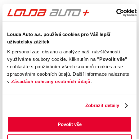
Výbava
Vnější vzhled a výbava
Louda Auto a.s. používá cookies pro Váš lepší
uživatelský zážitek
Komfort
K personalizaci obsahu a analýze naší návštěvnosti
využíváme soubory cookie. Kliknutím na
"Povolit vše"
Multimédia
souhlasíte s používáním všech souborů cookies a se
zpracováním osobních údajů. Další informace naleznete
Bezpečnost a technika
v
Zásadách ochrany osobních údajů
.
Příplatková výbava
Zobrazit detaily
Údaje obsažené v této kartě vozu mají
informativní charakter. Tato indikativní nabídka
Povolit vše
není nabídkou ve smyslu § 1731 nebo § 1732
občanského zákoníku, ani se nejedná o veřejný