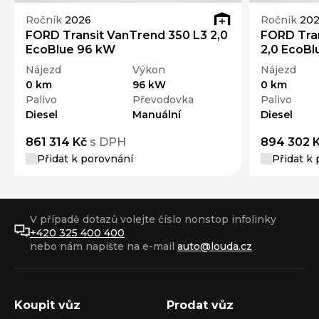
Ročník
2026
Ročník
20
FORD Transit VanTrend 350 L3 2,0
FORD Tran
EcoBlue 96 kW
2,0 EcoB
Nájezd
Výkon
Nájezd
0 km
96 kW
0 km
Palivo
Převodovka
Palivo
Diesel
Manuální
Diesel
861 314 Kč
s DPH
894 302 
Přidat k porovnání
Přidat k
V případě dotazů volejte číslo nonstop infolinky
+420 325 400 400
nebo nám napište na e-mail
auto@louda.cz
Koupit vůz
Prodat vůz