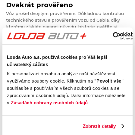
Dvakrát prověřeno
Vůz prošel dvojitým prověřením. Důkladnou kontrolou
technického stavu a prověřením vozu od Cebia, díky
kterému získáte garanci původu, historie, ověříte si
nájezd kilometrů a získáte i další informace. Dvojité
prověření pro jistotu při nákupu.
Louda Auto a.s. používá cookies pro Váš lepší
Kontrola technického stavu
uživatelský zážitek
Motor
K personalizaci obsahu a analýze naší návštěvnosti
Převodovka a spojka
využíváme soubory cookie. Kliknutím na
"Povolit vše"
Nápravy a podvozek
souhlasíte s používáním všech souborů cookies a se
Výfuková soustava
zpracováním osobních údajů. Další informace naleznete
Brzdy
v
Zásadách ochrany osobních údajů
.
Elektronické části vozu
Karoserie
Zobrazit detaily
Výbava