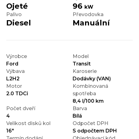
Ojeté
96
kW
Palivo
Převodovka
Diesel
Manuální
Výrobce
Model
Ford
Transit
Výbava
Karoserie
L2H2
Dodávky (VAN)
Motor
Kombinovaná
2.0 TDCi
spotřeba
8,4 l/100 km
Počet dveří
Barva
4
Bílá
Velikost disků kol
Odpočet DPH
16"
S odpočtem DPH
Termín dodání
Objednávací kód