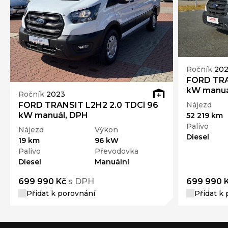
Ročník
20
FORD TRA
kW manuá
Ročník
2023
FORD TRANSIT L2H2 2.0 TDCi 96
Nájezd
kW manuál, DPH
52 219 km
Palivo
Nájezd
Výkon
Diesel
19 km
96 kW
Palivo
Převodovka
Diesel
Manuální
699 990 Kč
s DPH
699 990 
Přidat k porovnání
Přidat k