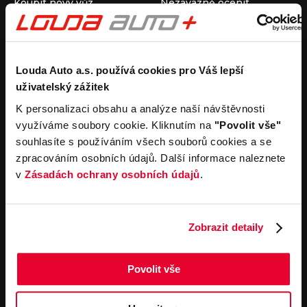
Koupit nový vůz
Nezávazně ocenit
Koupit ojetý vůz
Průběh výkupu vozu
Koupit užitkový vůz
Koupit obytný vůz
Pronájem
Společnost
Louda Auto a.s. používá cookies pro Váš lepší
uživatelský zážitek
Carsharing
Kontakty
Autopůjčovna
Louda Auto+ Poděbrady
K personalizaci obsahu a analýze naší návštěvnosti
Operativní leasing
Obytné vozy
využíváme soubory cookie. Kliknutím na
"Povolit vše"
Novinky
souhlasíte s používáním všech souborů cookies a se
Pro média
zpracováním osobních údajů. Další informace naleznete
Kariéra
v
Zásadách ochrany osobních údajů
.
Servisní služby
Důležité odkazy
Servis
Cookies
Objednání online
Všeobecné obchodní
Zobrazit detaily
podmínky pro online
Odtahová služba
objednávky motorových
vozidel
Povolit vše
Všeobecné obchodní
podmínky pro provádění
servisních prací