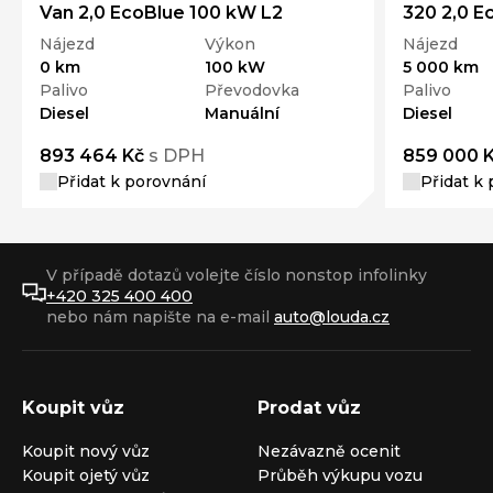
Van 2,0 EcoBlue 100 kW L2
320 2,0 E
Nájezd
Výkon
Nájezd
0 km
100 kW
5 000 km
Palivo
Převodovka
Palivo
Diesel
Manuální
Diesel
893 464 Kč
s DPH
859 000 
Přidat k porovnání
Přidat k
V případě dotazů volejte číslo nonstop infolinky
+420 325 400 400
nebo nám napište na e-mail
auto@louda.cz
Koupit vůz
Prodat vůz
Koupit nový vůz
Nezávazně ocenit
Koupit ojetý vůz
Průběh výkupu vozu