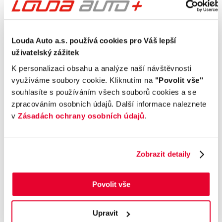
Výbava
Louda Auto a.s. používá cookies pro Váš lepší
Vnější vzhled a výbava
uživatelský zážitek
K personalizaci obsahu a analýze naší návštěvnosti
Komfort
využíváme soubory cookie. Kliknutím na
"Povolit vše"
souhlasíte s používáním všech souborů cookies a se
Bezpečnost a technika
zpracováním osobních údajů. Další informace naleznete
v
Zásadách ochrany osobních údajů
.
Příplatková výbava
Údaje obsažené v této kartě vozu mají
Zobrazit detaily
informativní charakter. Tato indikativní nabídka
není nabídkou ve smyslu § 1731 nebo § 1732
Povolit vše
občanského zákoníku, ani se nejedná o veřejný
příslib dle § 1733 občanského zákoníku. Z této
indikativní nabídky nevzniká nárok na uzavření
Upravit