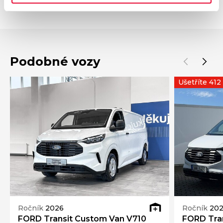
smlouvy.
Podobné vozy
Ušetříte 412
Ročník
2026
Ročník
20
FORD Transit Custom Van V710
FORD Tra