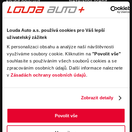
Koupit nový vůz
Nezávazně ocenit
Koupit ojetý vůz
Průběh výkupu vozu
Koupit užitkový vůz
Koupit obytný vůz
Pronájem
Společnost
Louda Auto a.s. používá cookies pro Váš lepší
uživatelský zážitek
Carsharing
Kontakty
Autopůjčovna
Louda Auto+ Poděbrady
K personalizaci obsahu a analýze naší návštěvnosti
Operativní leasing
Obytné vozy
využíváme soubory cookie. Kliknutím na
"Povolit vše"
Novinky
souhlasíte s používáním všech souborů cookies a se
Pro média
zpracováním osobních údajů. Další informace naleznete
Kariéra
v
Zásadách ochrany osobních údajů
.
Servisní služby
Důležité odkazy
Servis
Cookies
Objednání online
Všeobecné obchodní
Zobrazit detaily
podmínky pro online
Odtahová služba
objednávky motorových
vozidel
Povolit vše
Všeobecné obchodní
podmínky pro provádění
servisních prací