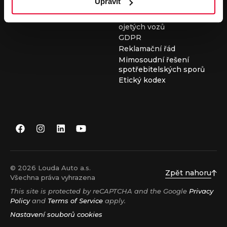
Upravit
Všeobecné obchodní
podmínky při nákupu
ojetých vozů
GDPR
Reklamační řád
Mimosoudní řešení
spotřebitelských sporů
Etický kodex
© 2026 Louda Auto a.s.
Zpět nahoru
Všechna práva vyhrazena
This site is protected by reCAPTCHA and the Google
Privacy
Policy
and
Terms of Service
apply.
Nastavení souborů cookies