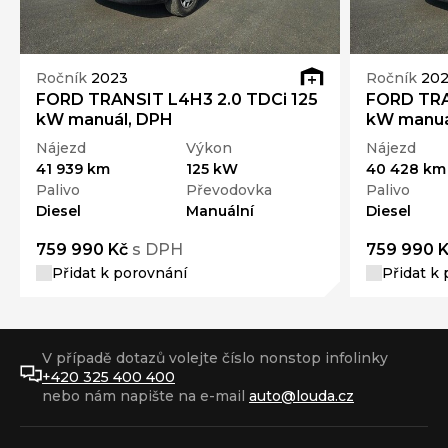
Ročník
2023
Ročník
20
FORD TRANSIT L4H3 2.0 TDCi 125
FORD TRA
kW manuál, DPH
kW manuá
Nájezd
Výkon
Nájezd
41 939 km
125 kW
40 428 km
Palivo
Převodovka
Palivo
Diesel
Manuální
Diesel
759 990 Kč
s DPH
759 990 
Přidat k porovnání
Přidat k
V případě dotazů volejte číslo nonstop infolinky
+420 325 400 400
nebo nám napište na e-mail
auto@louda.cz