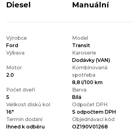
Diesel
Manuální
Výrobce
Model
Ford
Transit
Výbava
Karoserie
Dodávky (VAN)
Motor
Kombinovaná
2.0
spotřeba
8,8 l/100 km
Počet dveří
Barva
5
Bílá
Velikost disků kol
Odpočet DPH
16"
S odpočtem DPH
Termín dodání
Objednávací kód
Ihned k odběru
OZ190V01268