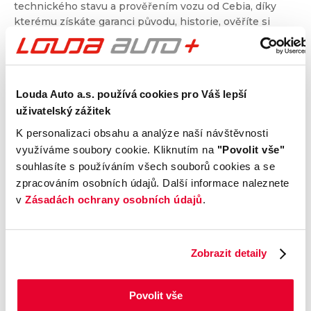
technického stavu a prověřením vozu od Cebia, díky
kterému získáte garanci původu, historie, ověříte si
nájezd kilometrů a získáte i další informace. Dvojité
prověření pro jistotu při nákupu.
Louda Auto a.s. používá cookies pro Váš lepší
Kontrola technického stavu
uživatelský zážitek
Motor
K personalizaci obsahu a analýze naší návštěvnosti
Převodovka a spojka
využíváme soubory cookie. Kliknutím na
"Povolit vše"
Nápravy a podvozek
souhlasíte s používáním všech souborů cookies a se
Výfuková soustava
zpracováním osobních údajů. Další informace naleznete
Brzdy
v
Zásadách ochrany osobních údajů
.
Elektronické části vozu
Karoserie
Výbava
Zobrazit detaily
Povolit vše
Prověření vozu od Cebia