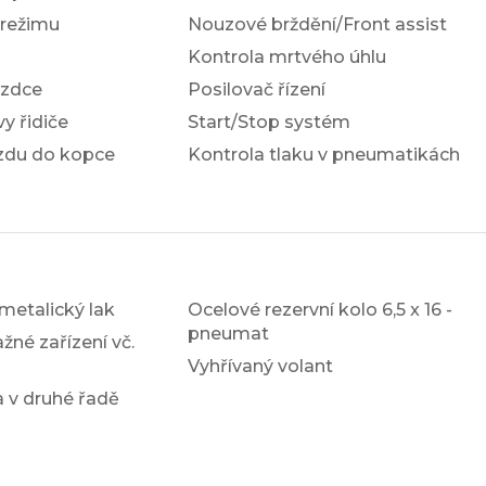
 režimu
Nouzové brždění/Front assist
Kontrola mrtvého úhlu
ezdce
Posilovač řízení
y řidiče
Start/Stop systém
ezdu do kopce
Kontrola tlaku v pneumatikách
metalický lak
Ocelové rezervní kolo 6,5 x 16 -
pneumat
žné zařízení vč.
Vyhřívaný volant
 v druhé řadě