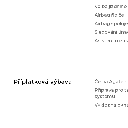
Volba jízdního
Airbag řidiče
Airbag spoluj
Sledování únav
Asistent rozj
Příplatková výbava
Černá Agate - 
Příprava pro ta
systému
Výklopná okna