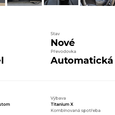
Stav
Nové
Převodovka
l
Automatická
Výbava
stom
Titanium X
Kombinovaná spotřeba