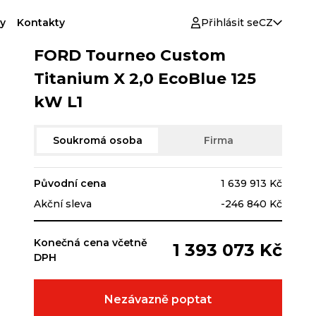
y
Kontakty
Přihlásit se
CZ
FORD Tourneo Custom
Titanium X 2,0 EcoBlue 125
kW L1
Soukromá osoba
Firma
Původní cena
1 639 913 Kč
Akční sleva
-246 840 Kč
Konečná cena včetně
1 393 073 Kč
DPH
Nezávazně poptat