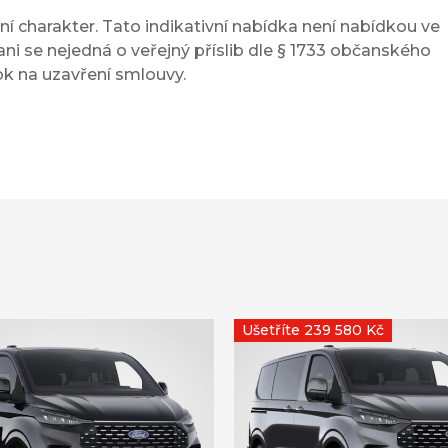
í charakter. Tato indikativní nabídka není nabídkou ve
ni se nejedná o veřejný příslib dle § 1733 občanského
ok na uzavření smlouvy.
Ušetříte 239 580 Kč