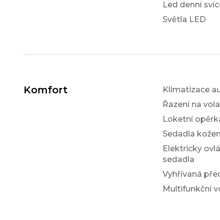
Led denní svíc
Světla LED
Komfort
Klimatizace a
Řazení na vol
Loketní opěrk
Sedadla kože
Elektricky ovl
sedadla
Vyhřívaná pře
Multifunkční v