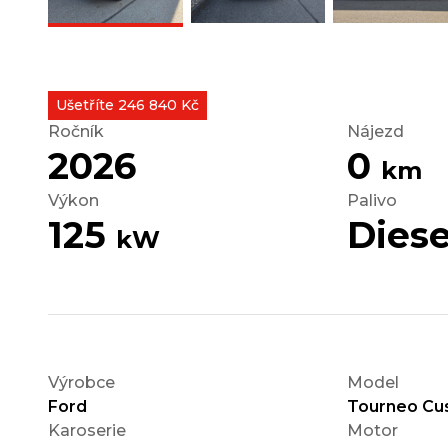
Ušetříte 246 840 Kč
Ročník
Nájezd
2026
0
km
Výkon
Palivo
125
Diese
kW
Výrobce
Model
Ford
Tourneo Cu
Karoserie
Motor