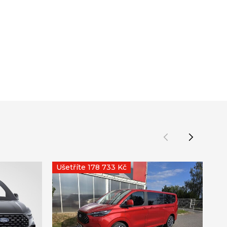
Ušetříte 178 733 Kč
Uš