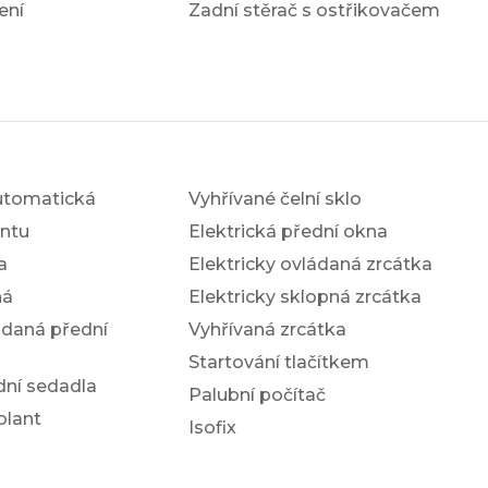
ení
Zadní stěrač s ostřikovačem
utomatická
Vyhřívané čelní sklo
antu
Elektrická přední okna
a
Elektricky ovládaná zrcátka
ná
Elektricky sklopná zrcátka
ádaná přední
Vyhřívaná zrcátka
Startování tlačítkem
dní sedadla
Palubní počítač
olant
Isofix