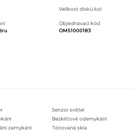
Velikost disků kol
ní
Objednávací kód
ěru
OM51000183
r
Senzor světel
ykání
Bezklíčové odemykání
ální zamykání
Tónovaná skla