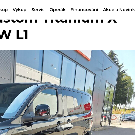
kup
Výkup
Servis
Operák
Financování
Akce a Novink
stom Titanium X
kW L1