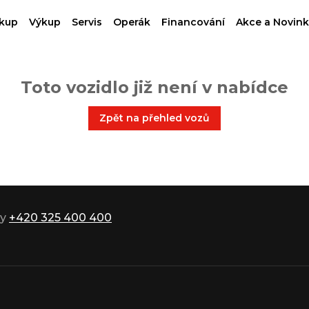
kup
Výkup
Servis
Operák
Financování
Akce a Novink
Toto vozidlo již není v nabídce
Zpět na přehled vozů
ky
+420 325 400 400