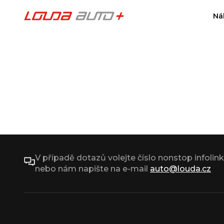
Ná
V případě dotazů volejte číslo nonstop infolin
nebo nám napište na e-mail
auto@louda.cz