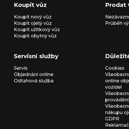
Koupit vůz
Prodat 
Koupit nový vůz
Nezávazně
Koupit ojetý vůz
Průběh vý
Koupit užitkový vůz
Koupit obytný vůz
Servisní služby
Důležit
Servis
Cookies
Objednání online
Všeobecn
Odtahová služba
online ob
vozidel
Všeobecn
provádění 
Všeobecné
nákupu oj
GDPR
Reklamačn