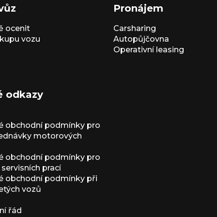
vůz
Pronájem
 ocenit
Carsharing
kupu vozu
Autopůjčovna
Operativní leasing
é odkazy
é obchodní podmínky pro
jednávky motorových
é obchodní podmínky pro
servisních prací
 obchodní podmínky při
etých vozů
í řád