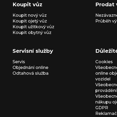
Koupit vůz
Prodat 
Koupit nový vůz
Nezávazně
Koupit ojetý vůz
Průběh vý
Koupit užitkový vůz
Koupit obytný vůz
Servisní služby
Důležit
Servis
Cookies
Objednání online
Všeobecn
Odtahová služba
online ob
vozidel
Všeobecn
provádění 
Všeobecné
nákupu oj
GDPR
Reklamačn