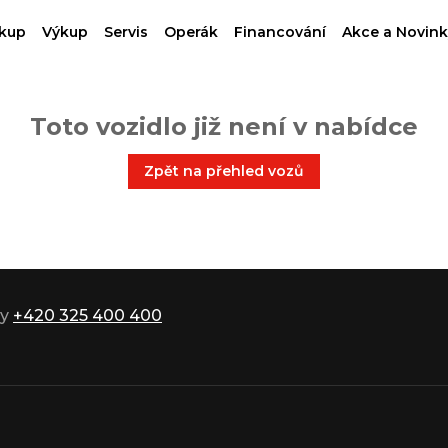
kup
Výkup
Servis
Operák
Financování
Akce a Novink
Toto vozidlo již není v nabídce
Zpět na přehled vozů
ky
+420 325 400 400