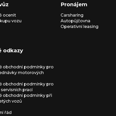
vůz
Pronájem
 ocenit
Carsharing
kupu vozu
Autopůjčovna
Operativní leasing
é odkazy
é obchodní podmínky pro
jednávky motorových
é obchodní podmínky pro
servisních prací
 obchodní podmínky při
etých vozů
í řád