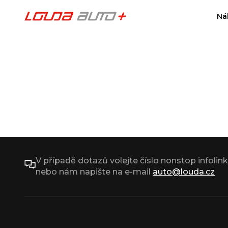
Ná
V případě dotazů volejte číslo nonstop infolin
nebo nám napište na e-mail
auto@louda.cz