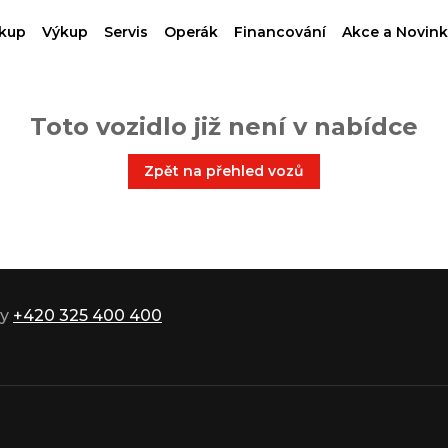
kup
Výkup
Servis
Operák
Financování
Akce a Novink
Toto vozidlo již není v nabídce
Zpět na přehled vozů
ky
+420 325 400 400