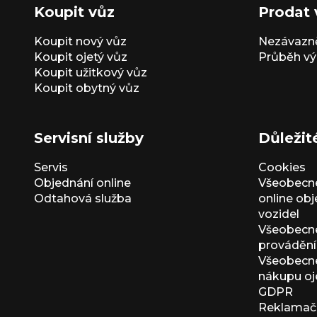
Koupit vůz
Prodat 
Koupit nový vůz
Nezávazně
Koupit ojetý vůz
Průběh vý
Koupit užitkový vůz
Koupit obytný vůz
Servisní služby
Důležit
Servis
Cookies
Objednání online
Všeobecn
Odtahová služba
online ob
vozidel
Všeobecn
provádění 
Všeobecné
nákupu oj
GDPR
Reklamačn