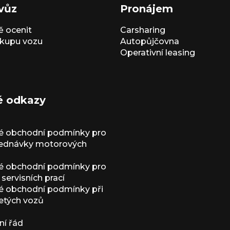
vůz
Pronájem
 ocenit
Carsharing
kupu vozu
Autopůjčovna
Operativní leasing
é odkazy
é obchodní podmínky pro
jednávky motorových
é obchodní podmínky pro
servisních prací
 obchodní podmínky při
etých vozů
í řád