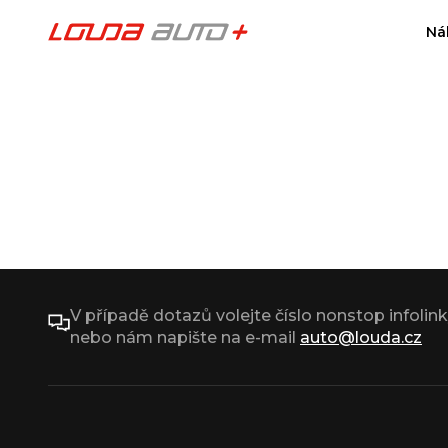
Ná
V případě dotazů volejte číslo nonstop infolin
nebo nám napište na e-mail
auto@louda.cz