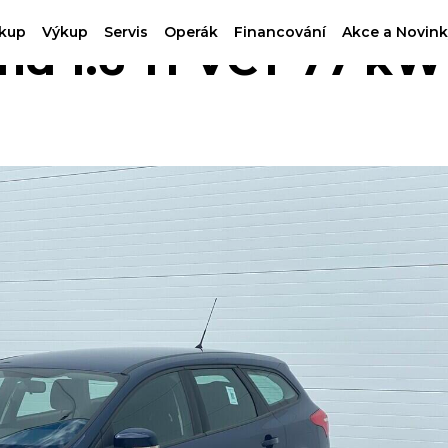
kup
Výkup
Servis
Operák
Financování
Akce a Novink
d 1.6 Ti-VCT 77 kW