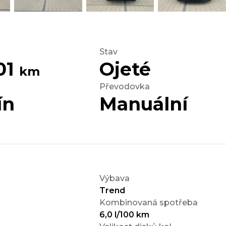
Stav
01
Ojeté
km
Převodovka
ín
Manuální
Výbava
Trend
Kombinovaná spotřeba
6,0 l/100 km