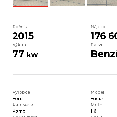
Ročník
Nájezd
2015
176 6
Výkon
Palivo
77
Benz
kW
Výrobce
Model
Ford
Focus
Karoserie
Motor
Kombi
1.6