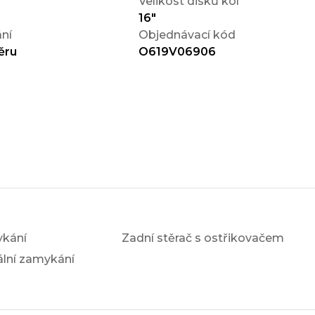
Velikost disků kol
16"
ní
Objednávací kód
ěru
O619V06906
ykání
Zadní stěrač s ostřikovačem
ální zamykání