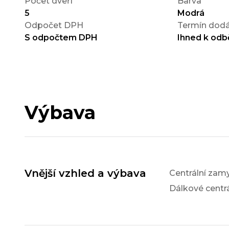
Počet dveří
Barva
5
Modrá
Odpočet DPH
Termín dodá
S odpočtem DPH
Ihned k odb
Výbava
Vnější vzhled a výbava
Centrální zam
Dálkové centr