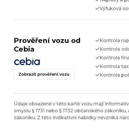
Výfuková so
Prověření vozu od
Kontrola na
Cebia
Kontrola odc
Kontrola fin
Kontrola tax
Zobrazit prověření vozu
Kontrola po
Údaje obsažené v této kartě vozu mají informativn
smyslu § 1731 nebo § 1732 občanského zákoníku, a
zákoníku. Z této indikativní nabídky nevzniká nár