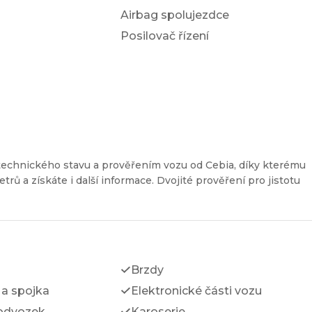
Airbag spolujezdce
Posilovač řízení
technického stavu a prověřením vozu od Cebia, díky kterému
etrů a získáte i další informace. Dvojité prověření pro jistotu
Brzdy
a spojka
Elektronické části vozu
odvozek
Karoserie