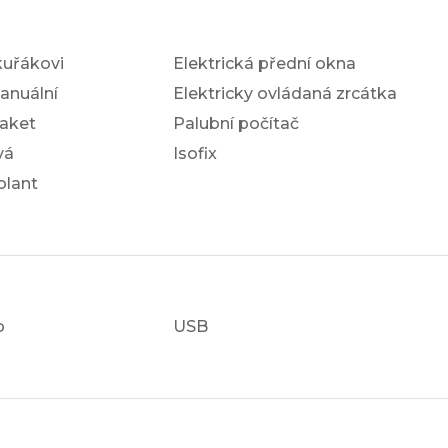
kuřákovi
Elektrická přední okna
anuální
Elektricky ovládaná zrcátka
aket
Palubní počítač
vá
Isofix
olant
o
USB