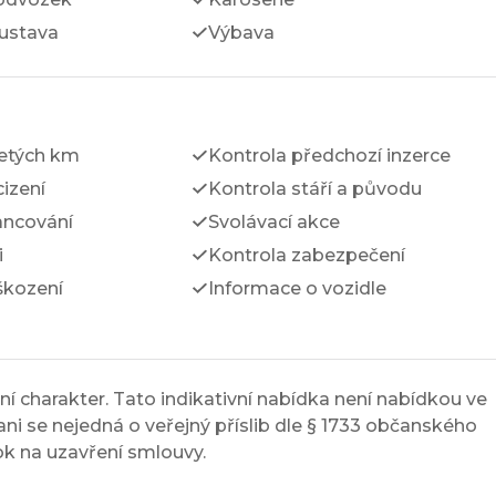
ustava
Výbava
jetých km
Kontrola předchozí inzerce
izení
Kontrola stáří a původu
ancování
Svolávací akce
i
Kontrola zabezpečení
škození
Informace o vozidle
í charakter. Tato indikativní nabídka není nabídkou ve
ni se nejedná o veřejný příslib dle § 1733 občanského
ok na uzavření smlouvy.