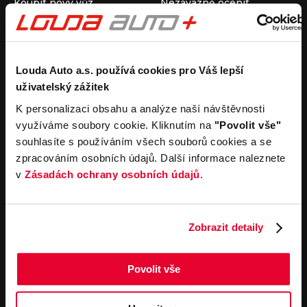
Koupit nový vůz
Nezávazně ocenit
Koupit ojetý vůz
Průběh výkupu vozu
Koupit užitkový vůz
Koupit obytný vůz
Pronájem
Společnost
Louda Auto a.s. používá cookies pro Váš lepší
uživatelský zážitek
Carsharing
Kontakty
Autopůjčovna
Louda Auto+ Poděbrady
K personalizaci obsahu a analýze naší návštěvnosti
Operativní leasing
Obytné vozy
využíváme soubory cookie. Kliknutím na
"Povolit vše"
Novinky
souhlasíte s používáním všech souborů cookies a se
Pro média
zpracováním osobních údajů. Další informace naleznete
Kariéra
v
Zásadách ochrany osobních údajů
.
Servisní služby
Důležité odkazy
Servis
Cookies
Objednání online
Všeobecné obchodní
Zobrazit detaily
podmínky pro online
Odtahová služba
objednávky motorových
vozidel
Povolit vše
Všeobecné obchodní
podmínky pro provádění
servisních prací