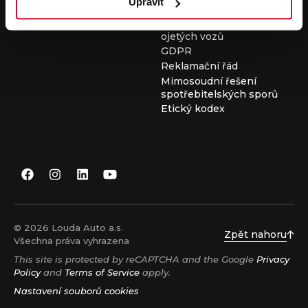
Upravit
Všeobecné obchodní
podmínky při nákupu
ojetých vozů
GDPR
Reklamační řád
Mimosoudní řešení
spotřebitelských sporů
Etický kodex
© 2026 Louda Auto a.s.
Zpět nahoru
Všechna práva vyhrazena
This site is protected by reCAPTCHA and the Google
Privacy
Policy
and
Terms of Service
apply.
Nastavení souborů cookies