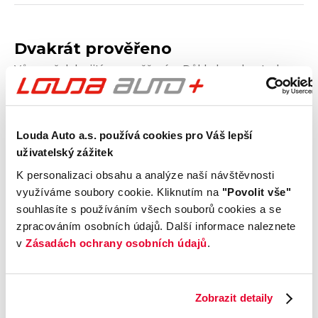
Dvakrát prověřeno
Vůz prošel dvojitým prověřením. Důkladnou kontrolou
technického stavu a prověřením vozu od Cebia, díky
kterému získáte garanci původu, historie, ověříte si
nájezd kilometrů a získáte i další informace. Dvojité
prověření pro jistotu při nákupu.
Louda Auto a.s. používá cookies pro Váš lepší
uživatelský zážitek
K personalizaci obsahu a analýze naší návštěvnosti
Kontrola technického stavu
využíváme soubory cookie. Kliknutím na
"Povolit vše"
Motor
souhlasíte s používáním všech souborů cookies a se
Převodovka a spojka
zpracováním osobních údajů. Další informace naleznete
Nápravy a podvozek
v
Zásadách ochrany osobních údajů
.
Výfuková soustava
Brzdy
Elektronické části vozu
Zobrazit detaily
Karoserie