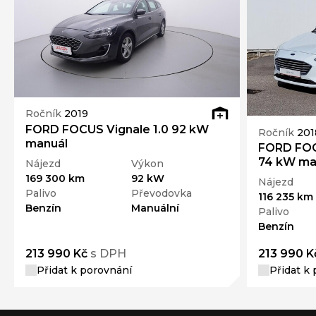
Ročník
2019
FORD FOCUS Vignale 1.0 92 kW
Ročník
201
manuál
FORD FOC
74 kW ma
Nájezd
Výkon
169 300 km
92 kW
Nájezd
Palivo
Převodovka
116 235 km
Benzín
Manuální
Palivo
Benzín
213 990 Kč
s DPH
213 990 K
Přidat k porovnání
Přidat k