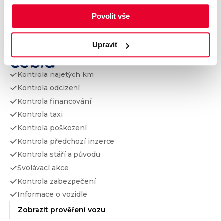
Výbava
Povolit vše
Upravit
Prověření vozu od Cebia
Kontrola najetých km
Kontrola odcizení
Kontrola financování
Kontrola taxi
Kontrola poškození
Kontrola předchozí inzerce
Kontrola stáří a původu
Svolávací akce
Kontrola zabezpečení
Informace o vozidle
Zobrazit prověření vozu