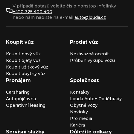
V případě dotazů volejte číslo nonstop infolinky
+420 325 400 400
nebo nám napište na e-mail
auto@louda.cz
Koupit vůz
Prodat vůz
Koupit nový vůz
Nezávazně ocenit
Koupit ojetý vůz
Průběh výkupu vozu
Koupit užitkový vůz
Koupit obytný vůz
Pronájem
Společnost
Carsharing
Kontakty
Autopůjčovna
Louda Auto+ Poděbrady
Operativní leasing
Obytné vozy
Novinky
Pro média
Kariéra
Servisní služby
Důležité odkazy