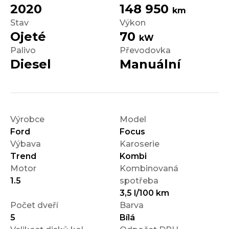
2020
148 950
km
Stav
Výkon
Ojeté
70
kW
Palivo
Převodovka
Diesel
Manuální
Výrobce
Model
Ford
Focus
Výbava
Karoserie
Trend
Kombi
Motor
Kombinovaná
1.5
spotřeba
3,5 l/100 km
Počet dveří
Barva
5
Bílá