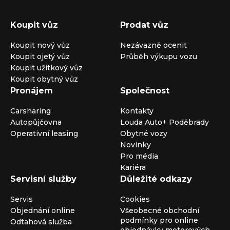
Koupit vůz
Prodat vůz
Koupit nový vůz
Nezávazně ocenit
Koupit ojetý vůz
Průběh výkupu vozu
Koupit užitkový vůz
Koupit obytný vůz
Pronájem
Společnost
Carsharing
Kontakty
Autopůjčovna
Louda Auto+ Poděbrady
Operativní leasing
Obytné vozy
Novinky
Pro média
Kariéra
Servisní služby
Důležité odkazy
Servis
Cookies
Objednání online
Všeobecné obchodní
podmínky pro online
Odtahová služba
objednávky motorových