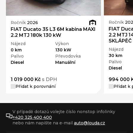
Ročník
20
Ročník
2026
FIAT Duca
FIAT Ducato 35 L3 6M kabina MAXI
2.2 MTJ 
2.2 MTJ 180k 130 kW
SKLÁPĚČ
Nájezd
Výkon
Nájezd
0 km
130 kW
30 km
Palivo
Převodovka
Palivo
Diesel
Manuální
Diesel
1 019 000 Kč
s DPH
994 000 
Přidat k porovnání
Přidat k
V případě dotazů volejte číslo nonstop infolinky
+420 325 400 400
nebo nám napište na e-mail
auto@louda.cz