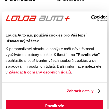
Výbava
Vnější vzhled a výbava
Louda Auto a.s. používá cookies pro Váš lepší
uživatelský zážitek
Komfort
K personalizaci obsahu a analýze naší návštěvnosti
využíváme soubory cookie. Kliknutím na
"Povolit vše"
Multimédia
souhlasíte s používáním všech souborů cookies a se
zpracováním osobních údajů. Další informace naleznete
v
Zásadách ochrany osobních údajů
.
Bezpečnost a technika
Příplatková výbava
Zobrazit detaily
Údaje obsažené v této kartě vozu mají
Povolit vše
informativní charakter. Tato indikativní nabídka