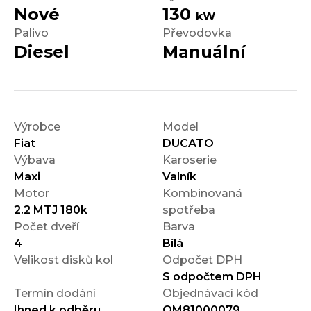
Nové
130
kW
Palivo
Převodovka
Diesel
Manuální
Výrobce
Model
Fiat
DUCATO
Výbava
Karoserie
Maxi
Valník
Motor
Kombinovaná
2.2 MTJ 180k
spotřeba
Počet dveří
Barva
4
Bílá
Velikost disků kol
Odpočet DPH
S odpočtem DPH
Termín dodání
Objednávací kód
Ihned k odběru
OM81000079