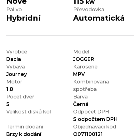
Nové
115
kW
Palivo
Převodovka
Hybridní
Automatická
Výrobce
Model
Dacia
JOGGER
Výbava
Karoserie
Journey
MPV
Motor
Kombinovaná
1.8
spotřeba
Počet dveří
Barva
5
Černá
Velikost disků kol
Odpočet DPH
S odpočtem DPH
Termín dodání
Objednávací kód
Brzy k dodání
O071100121