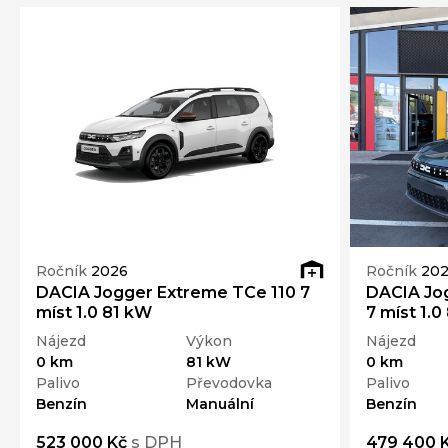
Ročník
2026
Ročník
20
DACIA Jogger Extreme TCe 110 7
DACIA Jog
míst 1.0 81 kW
7 míst 1.0
Nájezd
Výkon
Nájezd
0 km
81 kW
0 km
Palivo
Převodovka
Palivo
Benzín
Manuální
Benzín
523 000 Kč
s DPH
479 400 