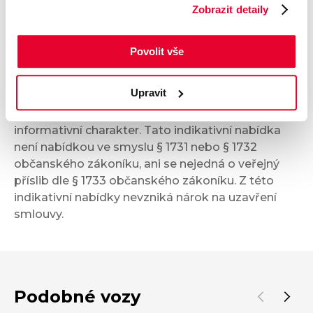
Zobrazit detaily
Bezpečnost a technika
Povolit vše
Příplatková výbava
Upravit
Údaje obsažené v této kartě vozu mají
informativní charakter. Tato indikativní nabídka
není nabídkou ve smyslu § 1731 nebo § 1732
občanského zákoníku, ani se nejedná o veřejný
příslib dle § 1733 občanského zákoníku. Z této
indikativní nabídky nevzniká nárok na uzavření
smlouvy.
Podobné vozy