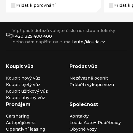
Přidat k porovnání
Přidat k
V případě dotazů volejte číslo nonstop infolinky
+420 325 400 400
nebo nám napište na e-mail
auto@louda.cz
Koupit vůz
Prodat vůz
Koupit nový vůz
Nezávazně ocenit
Koupit ojetý vůz
Průběh výkupu vozu
Koupit užitkový vůz
Koupit obytný vůz
Pronájem
Společnost
Carsharing
Kontakty
Autopůjčovna
Louda Auto+ Poděbrady
Operativní leasing
Obytné vozy