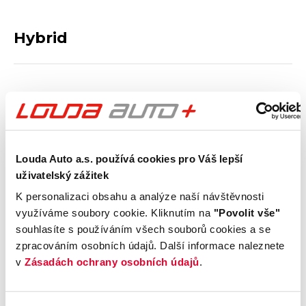
Hybrid
Typ hybridního pohonu
Max. dojezd na baterii v
elektrickém režimu
Rychlost nabíjení
Louda Auto a.s. používá cookies pro Váš lepší
uživatelský zážitek
Výbava
K personalizaci obsahu a analýze naší návštěvnosti
využíváme soubory cookie. Kliknutím na
"Povolit vše"
Vnější vzhled a výbava
souhlasíte s používáním všech souborů cookies a se
zpracováním osobních údajů. Další informace naleznete
v
Zásadách ochrany osobních údajů
.
Komfort
Multimédia