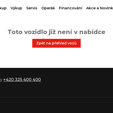
kup
Výkup
Servis
Operák
Financování
Akce a Novink
Toto vozidlo již není v nabídce
Zpět na přehled vozů
ky
+420 325 400 400