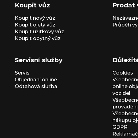
Koupit vůz
Prodat 
Koupit nový vůz
Nezávazně
Koupit ojetý vůz
Průběh vý
Koupit užitkový vůz
Koupit obytný vůz
Servisní služby
Důležit
Servis
Cookies
Objednání online
Všeobecn
Odtahová služba
online ob
vozidel
Všeobecn
provádění 
Všeobecné
nákupu oj
GDPR
Reklamačn