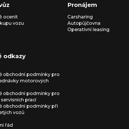
vůz
Pronájem
 ocenit
Carsharing
kupu vozu
Autopůjčovna
Operativní leasing
é odkazy
é obchodní podmínky pro
jednávky motorových
é obchodní podmínky pro
servisních prací
 obchodní podmínky při
etých vozů
í řád