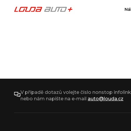
Ná
V případě dotazů volejte číslo nonstop infolin
nebo nám napište na e-mail
auto@louda.cz