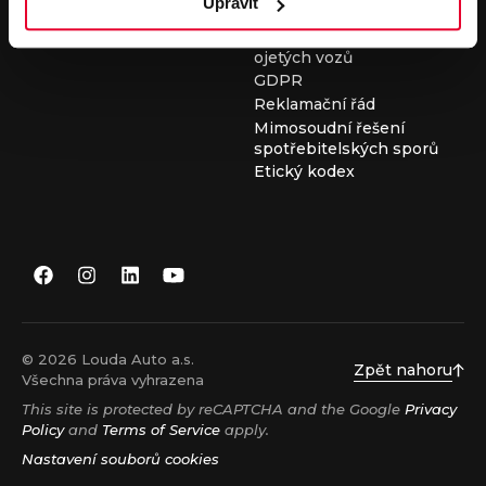
Upravit
Všeobecné obchodní
podmínky při nákupu
ojetých vozů
GDPR
Reklamační řád
Mimosoudní řešení
spotřebitelských sporů
Etický kodex
© 2026 Louda Auto a.s.
Zpět nahoru
Všechna práva vyhrazena
This site is protected by reCAPTCHA and the Google
Privacy
Policy
and
Terms of Service
apply.
Nastavení souborů cookies