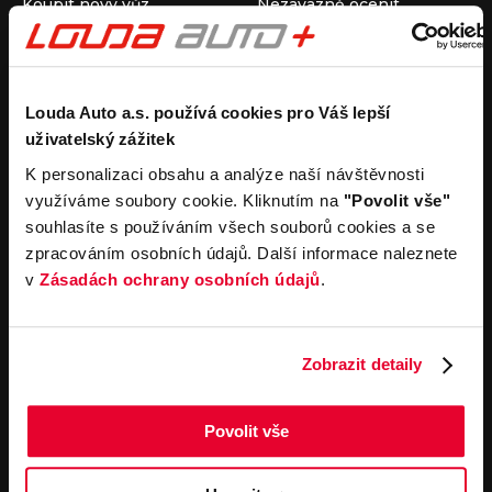
Koupit nový vůz
Nezávazně ocenit
Koupit ojetý vůz
Průběh výkupu vozu
Koupit užitkový vůz
Koupit obytný vůz
Pronájem
Společnost
Louda Auto a.s. používá cookies pro Váš lepší
uživatelský zážitek
Carsharing
Kontakty
Autopůjčovna
Louda Auto+ Poděbrady
K personalizaci obsahu a analýze naší návštěvnosti
Operativní leasing
Obytné vozy
využíváme soubory cookie. Kliknutím na
"Povolit vše"
Novinky
souhlasíte s používáním všech souborů cookies a se
Pro média
zpracováním osobních údajů. Další informace naleznete
Kariéra
v
Zásadách ochrany osobních údajů
.
Servisní služby
Důležité odkazy
Servis
Cookies
Objednání online
Všeobecné obchodní
Zobrazit detaily
podmínky pro online
Odtahová služba
objednávky motorových
vozidel
Povolit vše
Všeobecné obchodní
podmínky pro provádění
servisních prací