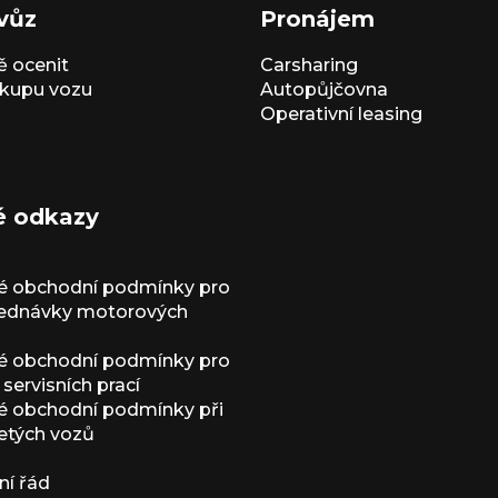
vůz
Pronájem
 ocenit
Carsharing
kupu vozu
Autopůjčovna
Operativní leasing
é odkazy
é obchodní podmínky pro
jednávky motorových
é obchodní podmínky pro
servisních prací
 obchodní podmínky při
etých vozů
í řád