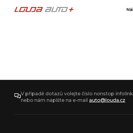
Ná
V případě dotazů volejte číslo nonstop infolin
nebo nám napište na e-mail
auto@louda.cz