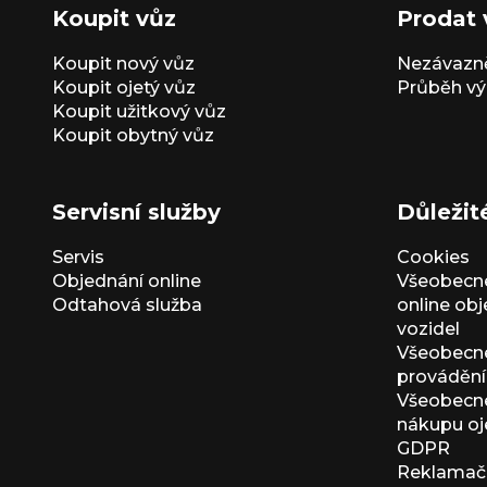
Koupit vůz
Prodat 
Koupit nový vůz
Nezávazně
Koupit ojetý vůz
Průběh vý
Koupit užitkový vůz
Koupit obytný vůz
Servisní služby
Důležit
Servis
Cookies
Objednání online
Všeobecn
Odtahová služba
online ob
vozidel
Všeobecn
provádění 
Všeobecné
nákupu oj
GDPR
Reklamačn