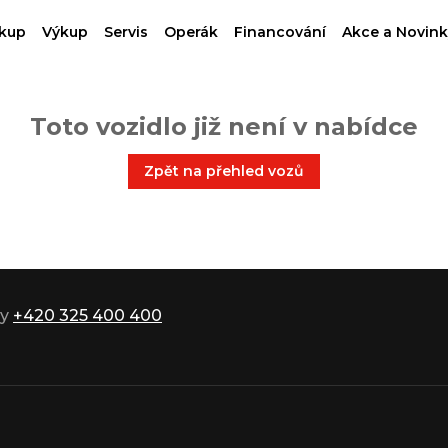
kup
Výkup
Servis
Operák
Financování
Akce a Novink
Toto vozidlo již není v nabídce
Zpět na přehled vozů
ky
+420 325 400 400