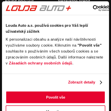
Koupit nový vůz
Nezávazně ocenit
Koupit ojetý vůz
Průběh výkupu vozu
Koupit užitkový vůz
Koupit obytný vůz
Pronájem
Společnost
Louda Auto a.s. používá cookies pro Váš lepší
uživatelský zážitek
Carsharing
Kontakty
Autopůjčovna
Louda Auto+ Poděbrady
K personalizaci obsahu a analýze naší návštěvnosti
Operativní leasing
Obytné vozy
využíváme soubory cookie. Kliknutím na
"Povolit vše"
Novinky
souhlasíte s používáním všech souborů cookies a se
Pro média
zpracováním osobních údajů. Další informace naleznete
Kariéra
v
Zásadách ochrany osobních údajů
.
Servisní služby
Důležité odkazy
Servis
Cookies
Objednání online
Všeobecné obchodní
Zobrazit detaily
podmínky pro online
Odtahová služba
objednávky motorových
vozidel
Povolit vše
Všeobecné obchodní
podmínky pro provádění
servisních prací