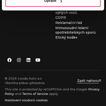
Upravit
Všeobecné obchodní
podmínky při nákupu
ojetých vozů
GDPR
Reklamační řád
Mimosoudní řešení
spotřebitelských sporů
Etický kodex
© 2026 Louda Auto a.s.
Zpět nahoru
Všechna práva vyhrazena
This site is protected by reCAPTCHA and the Google
Privacy
Policy
and
Terms of Service
apply.
Nastavení souborů cookies