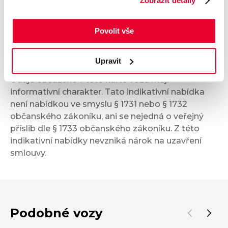
Zobrazit detaily
Bezpečnost a technika
Povolit vše
Příplatková výbava
Upravit
Údaje obsažené v této kartě vozu mají
informativní charakter. Tato indikativní nabídka
není nabídkou ve smyslu § 1731 nebo § 1732
občanského zákoníku, ani se nejedná o veřejný
příslib dle § 1733 občanského zákoníku. Z této
indikativní nabídky nevzniká nárok na uzavření
smlouvy.
Podobné vozy