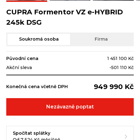
CUPRA Formentor VZ e-HYBRID
245k DSG
Soukromá osoba
Firma
Původní cena
1 451 100 Kč
Akční sleva
-501 110 Kč
949 990 Kč
Konečná cena včetně DPH
Nezávazně poptat
Spočítat splátky
Od 7 524 Kč měsíčně