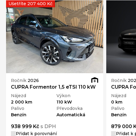
Ušetříte 207 400 Kč
Ročník
2026
Ročník
20
CUPRA Formentor 1,5 eTSI 110 kW
CUPRA For
Nájezd
Výkon
Nájezd
2 000 km
110 kW
0 km
Palivo
Převodovka
Palivo
Benzín
Automatická
Benzín
938 999 Kč
s DPH
879 000 
Přidat k porovnání
Přidat k