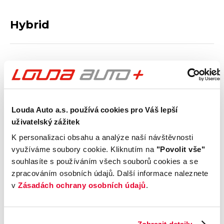
Hybrid
Typ hybridního pohonu
Max. dojezd na baterii v
elektrickém režimu
Rychlost nabíjení
Louda Auto a.s. používá cookies pro Váš lepší
uživatelský zážitek
Výbava
K personalizaci obsahu a analýze naší návštěvnosti
využíváme soubory cookie. Kliknutím na
"Povolit vše"
souhlasíte s používáním všech souborů cookies a se
Vnější vzhled a výbava
zpracováním osobních údajů. Další informace naleznete
v
Zásadách ochrany osobních údajů
.
Komfort
Multimédia