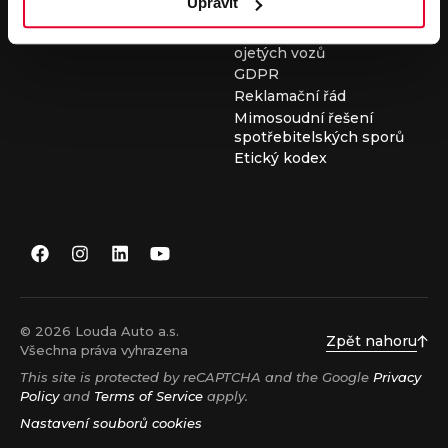
Upravit
Všeobecné obchodní
podmínky při nákupu
ojetých vozů
GDPR
Reklamační řád
Mimosoudní řešení
spotřebitelských sporů
Etický kodex
© 2026 Louda Auto a.s.
Zpět nahoru
Všechna práva vyhrazena
This site is protected by reCAPTCHA and the Google
Privacy
Policy
and
Terms of Service
apply.
Nastavení souborů cookies