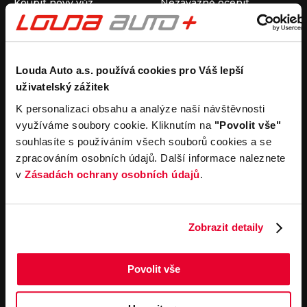
Koupit nový vůz
Nezávazně ocenit
Koupit ojetý vůz
Průběh výkupu vozu
Koupit užitkový vůz
Koupit obytný vůz
Pronájem
Společnost
Louda Auto a.s. používá cookies pro Váš lepší
uživatelský zážitek
Carsharing
Kontakty
Autopůjčovna
Louda Auto+ Poděbrady
K personalizaci obsahu a analýze naší návštěvnosti
Operativní leasing
Obytné vozy
využíváme soubory cookie. Kliknutím na
"Povolit vše"
Novinky
souhlasíte s používáním všech souborů cookies a se
Pro média
zpracováním osobních údajů. Další informace naleznete
Kariéra
v
Zásadách ochrany osobních údajů
.
Servisní služby
Důležité odkazy
Servis
Cookies
Objednání online
Všeobecné obchodní
Zobrazit detaily
podmínky pro online
Odtahová služba
objednávky motorových
vozidel
Povolit vše
Všeobecné obchodní
podmínky pro provádění
servisních prací