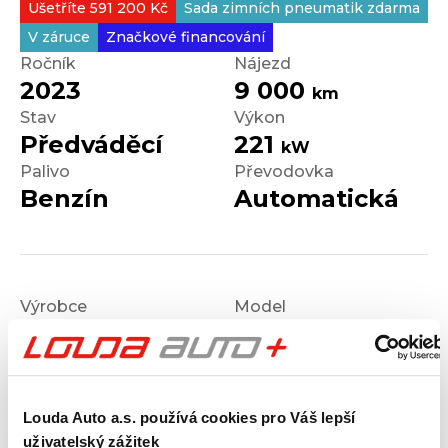
Ušetříte 591 200 Kč
Sada zimních pneumatik zdarma
V záruce
Značkové financování
Ročník
Nájezd
2023
9 000
km
Stav
Výkon
Předváděcí
221
kW
Palivo
Převodovka
Benzín
Automatická
Výrobce
Model
CUPRA
ATECA
Výbava
Karoserie
Tribe Edition
SUV
Motor
Kombinovaná
Louda Auto a.s. používá cookies pro Váš lepší
2.0 TSI 300 k DSG 4WD
spotřeba
uživatelský zážitek