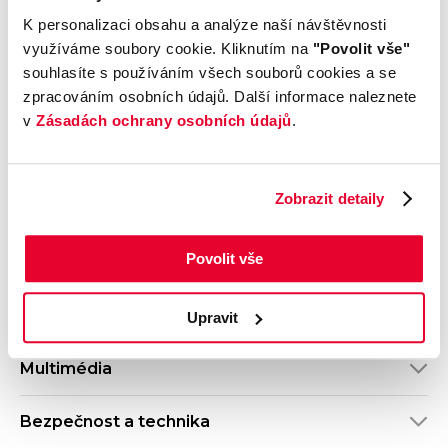
Počet dveří
Barva
K personalizaci obsahu a analýze naší návštěvnosti
5
Zelená
využíváme soubory cookie. Kliknutím na
"Povolit vše"
Velikost disků kol
Odpočet DPH
souhlasíte s používáním všech souborů cookies a se
S odpočtem DPH
zpracováním osobních údajů. Další informace naleznete
Termín dodání
Objednávací kód
v
Zásadách ochrany osobních údajů
.
Ihned k odběru
OM61000419
Výbava
Zobrazit detaily
Povolit vše
Vnější vzhled a výbava
Komfort
Upravit
Multimédia
Bezpečnost a technika