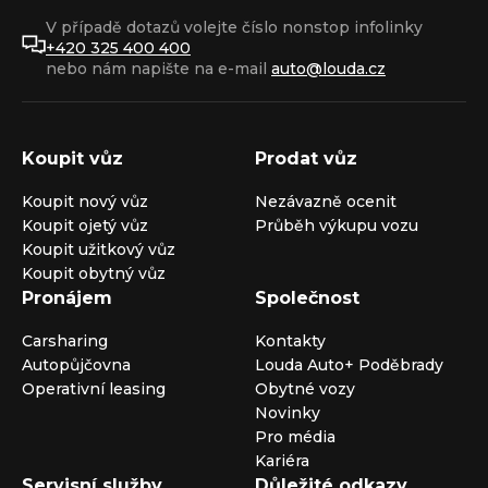
V případě dotazů volejte číslo nonstop infolinky
+420 325 400 400
nebo nám napište na e-mail
auto@louda.cz
Koupit vůz
Prodat vůz
Koupit nový vůz
Nezávazně ocenit
Koupit ojetý vůz
Průběh výkupu vozu
Koupit užitkový vůz
Koupit obytný vůz
Pronájem
Společnost
Carsharing
Kontakty
Autopůjčovna
Louda Auto+ Poděbrady
Operativní leasing
Obytné vozy
Novinky
Pro média
Kariéra
Servisní služby
Důležité odkazy