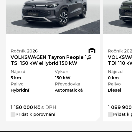
Ročník
2026
Ročník
20
VOLKSWAGEN Tayron People 1,5
VOLKSWAG
TSI 150 kW eHybrid 150 kW
TDI 110 k
Nájezd
Výkon
Nájezd
5 km
150 kW
0 km
Palivo
Převodovka
Palivo
Hybridní
Automatická
Diesel
1 150 000 Kč
s DPH
1 089 900
Přidat k porovnání
Přidat k