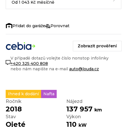
Od 1 043 Kč měsíčně
Porovnat
Zobrazit prověření
V případě dotazů volejte číslo nonstop infolinky
+420 325 400 808
nebo nám napište na e-mail
auto@louda.cz
Ihned k dodání
Nafta
Ročník
Nájezd
2018
137 957
km
Stav
Výkon
Ojeté
110
kW