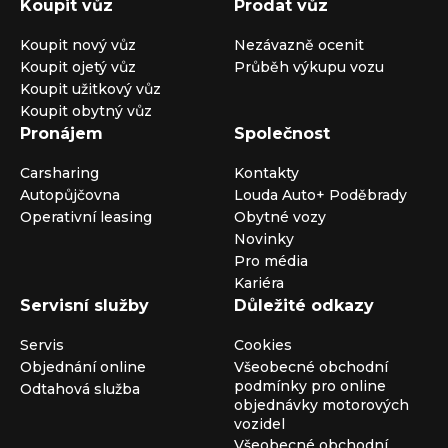
Koupit vůz
Prodat vůz
Koupit nový vůz
Nezávazně ocenit
Koupit ojetý vůz
Průběh výkupu vozu
Koupit užitkový vůz
Koupit obytný vůz
Pronájem
Společnost
Carsharing
Kontakty
Autopůjčovna
Louda Auto+ Poděbrady
Operativní leasing
Obytné vozy
Novinky
Pro média
Kariéra
Servisní služby
Důležité odkazy
Servis
Cookies
Objednání online
Všeobecné obchodní
podmínky pro online
Odtahová služba
objednávky motorových
vozidel
Všeobecné obchodní