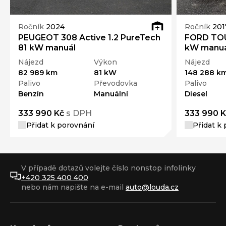
Ročník
2024
Ročník
201
PEUGEOT 308 Active 1.2 PureTech
FORD TO
81 kW manuál
kW manuá
Nájezd
Výkon
Nájezd
82 989 km
81 kW
148 288 k
Palivo
Převodovka
Palivo
Benzín
Manuální
Diesel
333 990 Kč
s DPH
333 990 K
Přidat k porovnání
Přidat k
V případě dotazů volejte číslo nonstop infolinky
+420 325 400 400
nebo nám napište na e-mail
auto@louda.cz