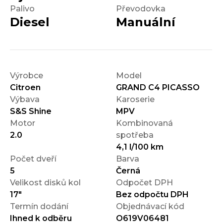
Palivo
Převodovka
Diesel
Manuální
Výrobce
Model
Citroen
GRAND C4 PICASSO
Výbava
Karoserie
S&S Shine
MPV
Motor
Kombinovaná
2.0
spotřeba
4,1 l/100 km
Počet dveří
Barva
5
Černá
Velikost disků kol
Odpočet DPH
17"
Bez odpočtu DPH
Termín dodání
Objednávací kód
Ihned k odběru
O619V06481