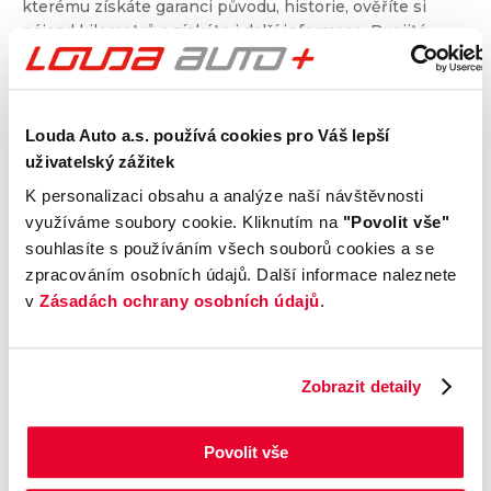
kterému získáte garanci původu, historie, ověříte si
nájezd kilometrů a získáte i další informace. Dvojité
prověření pro jistotu při nákupu.
Kontrola technického stavu
Louda Auto a.s. používá cookies pro Váš lepší
Motor
uživatelský zážitek
Převodovka a spojka
K personalizaci obsahu a analýze naší návštěvnosti
Nápravy a podvozek
využíváme soubory cookie. Kliknutím na
"Povolit vše"
souhlasíte s používáním všech souborů cookies a se
Výfuková soustava
zpracováním osobních údajů. Další informace naleznete
Brzdy
v
Zásadách ochrany osobních údajů
.
Elektronické části vozu
Karoserie
Výbava
Zobrazit detaily
Prověření vozu od Cebia
Povolit vše