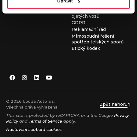
Upravit
Všeobecné obchodní
podmínky při nákupu
ojetých vozů
GDPR
Reklamační řád
Mimosoudní řešení
spotřebitelských sporů
Etický kodex
© 2026 Louda Auto a.s.
Zpět nahoru
Všechna práva vyhrazena
This site is protected by reCAPTCHA and the Google
Privacy
Policy
and
Terms of Service
apply.
Nastavení souborů cookies