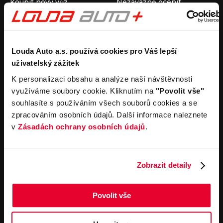
Koupit nový vůz
Nezávazně ocenit
Koupit ojetý vůz
Průběh výkupu vozu
Koupit užitkový vůz
Koupit obytný vůz
Pronájem
Společnost
Louda Auto a.s. používá cookies pro Váš lepší
uživatelský zážitek
Carsharing
Kontakty
Autopůjčovna
Louda Auto+ Poděbrady
K personalizaci obsahu a analýze naší návštěvnosti
Operativní leasing
Obytné vozy
využíváme soubory cookie. Kliknutím na
"Povolit vše"
Novinky
souhlasíte s používáním všech souborů cookies a se
Pro média
zpracováním osobních údajů. Další informace naleznete
Kariéra
v
Zásadách ochrany osobních údajů
.
Servisní služby
Důležité odkazy
Servis
Cookies
Objednání online
Všeobecné obchodní
Zobrazit detaily
podmínky pro online
Odtahová služba
objednávky motorových
vozidel
Povolit vše
Všeobecné obchodní
podmínky pro provádění
servisních prací