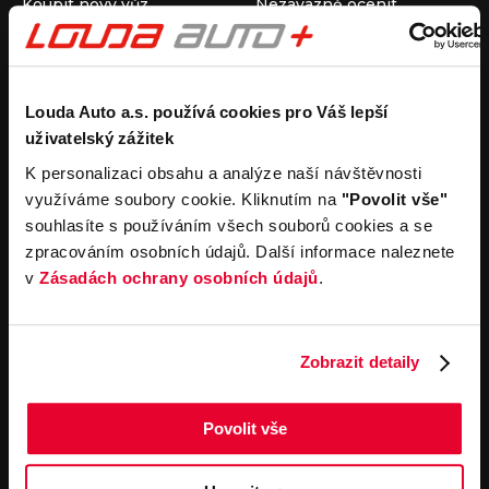
Koupit nový vůz
Nezávazně ocenit
Koupit ojetý vůz
Průběh výkupu vozu
Koupit užitkový vůz
Koupit obytný vůz
Pronájem
Společnost
Louda Auto a.s. používá cookies pro Váš lepší
uživatelský zážitek
Carsharing
Kontakty
Autopůjčovna
Louda Auto+ Poděbrady
K personalizaci obsahu a analýze naší návštěvnosti
Operativní leasing
Obytné vozy
využíváme soubory cookie. Kliknutím na
"Povolit vše"
Novinky
souhlasíte s používáním všech souborů cookies a se
Pro média
zpracováním osobních údajů. Další informace naleznete
Kariéra
v
Zásadách ochrany osobních údajů
.
Servisní služby
Důležité odkazy
Servis
Cookies
Objednání online
Všeobecné obchodní
Zobrazit detaily
podmínky pro online
Odtahová služba
objednávky motorových
vozidel
Povolit vše
Všeobecné obchodní
podmínky pro provádění
servisních prací