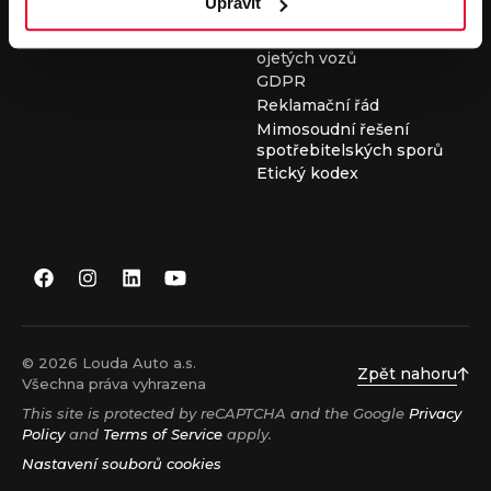
Upravit
Všeobecné obchodní
podmínky při nákupu
ojetých vozů
GDPR
Reklamační řád
Mimosoudní řešení
spotřebitelských sporů
Etický kodex
© 2026 Louda Auto a.s.
Zpět nahoru
Všechna práva vyhrazena
This site is protected by reCAPTCHA and the Google
Privacy
Policy
and
Terms of Service
apply.
Nastavení souborů cookies