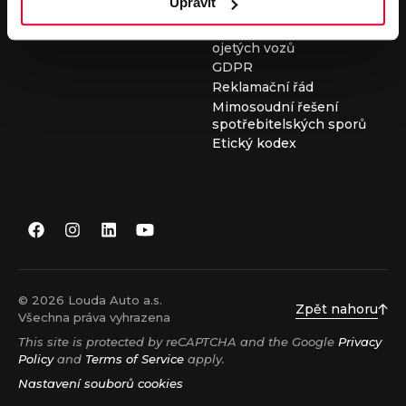
Upravit
Všeobecné obchodní
podmínky při nákupu
ojetých vozů
GDPR
Reklamační řád
Mimosoudní řešení
spotřebitelských sporů
Etický kodex
© 2026 Louda Auto a.s.
Zpět nahoru
Všechna práva vyhrazena
This site is protected by reCAPTCHA and the Google
Privacy
Policy
and
Terms of Service
apply.
Nastavení souborů cookies