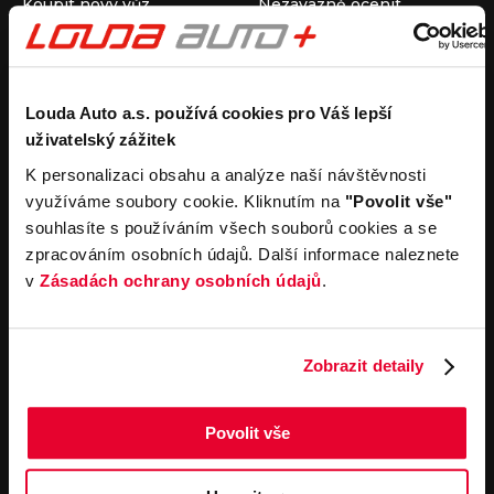
Koupit nový vůz
Nezávazně ocenit
Koupit ojetý vůz
Průběh výkupu vozu
Koupit užitkový vůz
Koupit obytný vůz
Pronájem
Společnost
Louda Auto a.s. používá cookies pro Váš lepší
uživatelský zážitek
Carsharing
Kontakty
Autopůjčovna
Louda Auto+ Poděbrady
K personalizaci obsahu a analýze naší návštěvnosti
Operativní leasing
Obytné vozy
využíváme soubory cookie. Kliknutím na
"Povolit vše"
Novinky
souhlasíte s používáním všech souborů cookies a se
Pro média
zpracováním osobních údajů. Další informace naleznete
Kariéra
v
Zásadách ochrany osobních údajů
.
Servisní služby
Důležité odkazy
Servis
Cookies
Objednání online
Všeobecné obchodní
Zobrazit detaily
podmínky pro online
Odtahová služba
objednávky motorových
vozidel
Povolit vše
Všeobecné obchodní
podmínky pro provádění
servisních prací