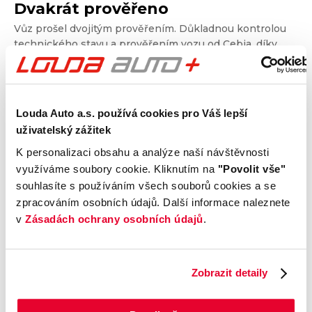
Dvakrát prověřeno
Vůz prošel dvojitým prověřením. Důkladnou kontrolou
technického stavu a prověřením vozu od Cebia, díky
kterému získáte garanci původu, historie, ověříte si
nájezd kilometrů a získáte i další informace. Dvojité
prověření pro jistotu při nákupu.
Louda Auto a.s. používá cookies pro Váš lepší
uživatelský zážitek
Kontrola technického stavu
K personalizaci obsahu a analýze naší návštěvnosti
Motor
využíváme soubory cookie. Kliknutím na
"Povolit vše"
Převodovka a spojka
souhlasíte s používáním všech souborů cookies a se
Nápravy a podvozek
zpracováním osobních údajů. Další informace naleznete
Výfuková soustava
v
Zásadách ochrany osobních údajů
.
Brzdy
Elektronické části vozu
Karoserie
Zobrazit detaily
Výbava