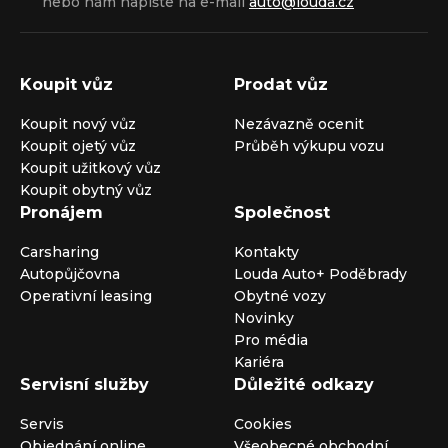
nebo nám napište na e-mail
auto@louda.cz
Koupit vůz
Prodat vůz
Koupit nový vůz
Nezávazně ocenit
Koupit ojetý vůz
Průběh výkupu vozu
Koupit užitkový vůz
Koupit obytný vůz
Pronájem
Společnost
Carsharing
Kontakty
Autopůjčovna
Louda Auto+ Poděbrady
Operativní leasing
Obytné vozy
Novinky
Pro média
Kariéra
Servisní služby
Důležité odkazy
Servis
Cookies
Objednání online
Všeobecné obchodní