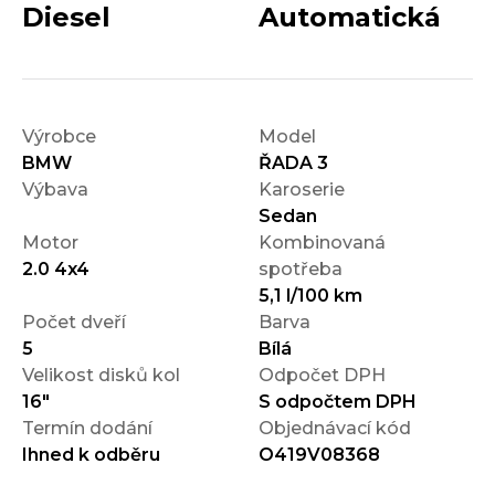
Diesel
Automatická
Výrobce
Model
BMW
ŘADA 3
Výbava
Karoserie
Sedan
Motor
Kombinovaná
2.0 4x4
spotřeba
5,1 l/100 km
Počet dveří
Barva
5
Bílá
Velikost disků kol
Odpočet DPH
16"
S odpočtem DPH
Termín dodání
Objednávací kód
Ihned k odběru
O419V08368