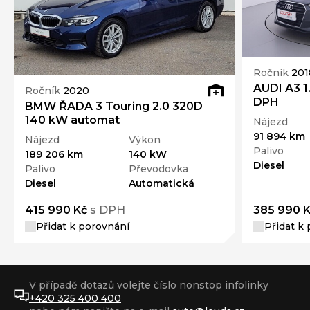
Ročník
201
AUDI A3 1
Ročník
2020
DPH
BMW ŘADA 3 Touring 2.0 320D
140 kW automat
Nájezd
91 894 km
Nájezd
Výkon
Palivo
189 206 km
140 kW
Diesel
Palivo
Převodovka
Diesel
Automatická
415 990 Kč
s DPH
385 990 
Přidat k porovnání
Přidat k
V případě dotazů volejte číslo nonstop infolinky
+420 325 400 400