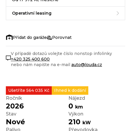
Operativní leasing
Porovnat
V případě dotazů volejte číslo nonstop infolinky
+420 325 400 600
nebo nám napište na e-mail
auto@louda.cz
Ušetříte 564 035 Kč
Ihned k dodání
Ročník
Nájezd
2026
0
km
Stav
Výkon
Nové
210
kW
Palivo
Převodovka