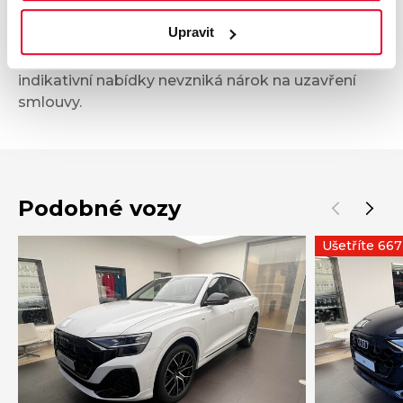
není nabídkou ve smyslu § 1731 nebo § 1732
Upravit
občanského zákoníku, ani se nejedná o veřejný
příslib dle § 1733 občanského zákoníku. Z této
indikativní nabídky nevzniká nárok na uzavření
smlouvy.
Podobné vozy
Ušetříte 66