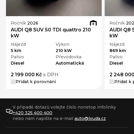
Ročník
2026
Ročník
202
AUDI Q8 SUV 50 TDI quattro 210
AUDI Q8 S
kW
kW
Nájezd
Výkon
Nájezd
5 km
210 kW
869 km
Palivo
Převodovka
Palivo
Diesel
Automatická
Diesel
2 199 000 Kč
s DPH
2 248 000
Přidat k porovnání
Přidat k
V případě dotazů volejte číslo nonstop infolinky
+420 325 400 400
nebo nám napište na e-mail
auto@louda.cz