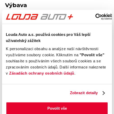
Výbava
Vnější vzhled a výbava
Louda Auto a.s. používá cookies pro Váš lepší
Komfort
uživatelský zážitek
K personalizaci obsahu a analýze naší návštěvnosti
Multimédia
využíváme soubory cookie. Kliknutím na
"Povolit vše"
souhlasíte s používáním všech souborů cookies a se
Bezpečnost a technika
zpracováním osobních údajů. Další informace naleznete
v
Zásadách ochrany osobních údajů
.
Pohon
Příplatková výbava
Zobrazit detaily
Údaje obsažené v této kartě vozu mají
Povolit vše
informativní charakter. Tato indikativní nabídka