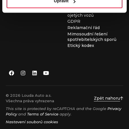
Upravit
Všeobecné obchodní
podmínky při nákupu
ojetých vozů
GDPR
Reklamační řád
Mimosoudní řešení
spotřebitelských sporů
Etický kodex
© 2026 Louda Auto a.s.
Zpět nahoru
Všechna práva vyhrazena
This site is protected by reCAPTCHA and the Google
Privacy
Policy
and
Terms of Service
apply.
Nastavení souborů cookies