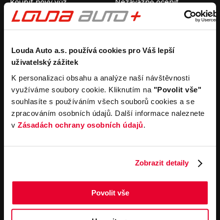
Koupit nový vůz
Nezávazně ocenit
Koupit ojetý vůz
Průběh výkupu vozu
Koupit užitkový vůz
Koupit obytný vůz
Pronájem
Společnost
Louda Auto a.s. používá cookies pro Váš lepší
uživatelský zážitek
Carsharing
Kontakty
Autopůjčovna
Louda Auto+ Poděbrady
K personalizaci obsahu a analýze naší návštěvnosti
Operativní leasing
Obytné vozy
využíváme soubory cookie. Kliknutím na
"Povolit vše"
Novinky
souhlasíte s používáním všech souborů cookies a se
Pro média
zpracováním osobních údajů. Další informace naleznete
Kariéra
v
Zásadách ochrany osobních údajů
.
Servisní služby
Důležité odkazy
Servis
Cookies
Objednání online
Všeobecné obchodní
Zobrazit detaily
podmínky pro online
Odtahová služba
objednávky motorových
vozidel
Povolit vše
Všeobecné obchodní
podmínky pro provádění
servisních prací