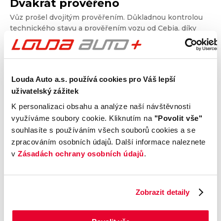
Dvakrát prověřeno
Vůz prošel dvojitým prověřením. Důkladnou kontrolou
technického stavu a prověřením vozu od Cebia, díky
kterému získáte garanci původu, historie, ověříte si
nájezd kilometrů a získáte i další informace. Dvojité
prověření pro jistotu při nákupu.
Louda Auto a.s. používá cookies pro Váš lepší
uživatelský zážitek
Kontrola technického stavu
K personalizaci obsahu a analýze naší návštěvnosti
Motor
využíváme soubory cookie. Kliknutím na
"Povolit vše"
Převodovka a spojka
souhlasíte s používáním všech souborů cookies a se
Nápravy a podvozek
zpracováním osobních údajů. Další informace naleznete
Výfuková soustava
v
Zásadách ochrany osobních údajů
.
Brzdy
Elektronické části vozu
Karoserie
Zobrazit detaily
Výbava