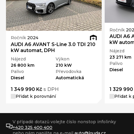
Ročník
20
AUDI A6 A
Ročník
2024
kW autom
AUDI A6 AVANT S-Line 3.0 TDI 210
kW automat, DPH
Nájezd
23 271 km
Nájezd
Výkon
Palivo
26 800 km
210 kW
Diesel
Palivo
Převodovka
Diesel
Automatická
1 349 990 Kč
s DPH
1 329 990
Přidat k porovnání
Přidat k
V případě dotazů volejte číslo nonstop infolinky
+420 325 400 400
nebo nám napište na e-mail
auto@louda.cz