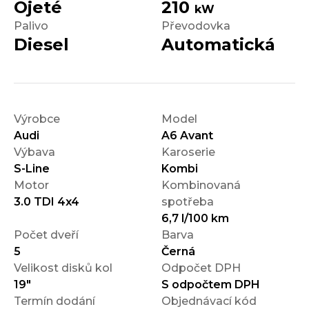
Ojeté
210
kW
Palivo
Převodovka
Diesel
Automatická
Výrobce
Model
Audi
A6 Avant
Výbava
Karoserie
S-Line
Kombi
Motor
Kombinovaná
3.0 TDI 4x4
spotřeba
6,7 l/100 km
Počet dveří
Barva
5
Černá
Velikost disků kol
Odpočet DPH
19"
S odpočtem DPH
Termín dodání
Objednávací kód