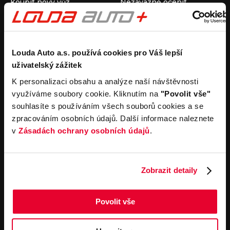
Koupit nový vůz
Nezávazně ocenit
Koupit ojetý vůz
Průběh výkupu vozu
Koupit užitkový vůz
Koupit obytný vůz
Pronájem
Společnost
Louda Auto a.s. používá cookies pro Váš lepší
uživatelský zážitek
Carsharing
Kontakty
Autopůjčovna
Louda Auto+ Poděbrady
K personalizaci obsahu a analýze naší návštěvnosti
Operativní leasing
Obytné vozy
využíváme soubory cookie. Kliknutím na
"Povolit vše"
Novinky
souhlasíte s používáním všech souborů cookies a se
Pro média
zpracováním osobních údajů. Další informace naleznete
Kariéra
v
Zásadách ochrany osobních údajů
.
Servisní služby
Důležité odkazy
Servis
Cookies
Objednání online
Všeobecné obchodní
Zobrazit detaily
podmínky pro online
Odtahová služba
objednávky motorových
vozidel
Povolit vše
Všeobecné obchodní
podmínky pro provádění
servisních prací