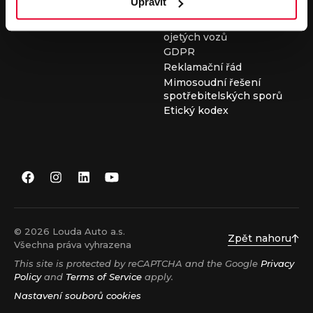
Upravit
Všeobecné obchodní
podmínky při nákupu
ojetých vozů
GDPR
Reklamační řád
Mimosoudní řešení
spotřebitelských sporů
Etický kodex
© 2026 Louda Auto a.s.
Zpět nahoru
Všechna práva vyhrazena
This site is protected by reCAPTCHA and the Google
Privacy
Policy
and
Terms of Service
apply.
Nastavení souborů cookies