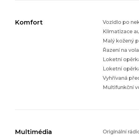
Komfort
Vozidlo po ne
Klimatizace a
Malý kožený p
Řazení na vol
Loketní opěrk
Loketní opěrk
Vyhřívaná pře
Multifunkční v
Multimédia
Originální rádi