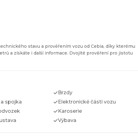
technického stavu a prověřením vozu od Cebia, díky kterému
etrů a získáte i další informace. Dvojité prověření pro jistotu
Brzdy
a spojka
Elektronické části vozu
odvozek
Karoserie
ustava
Výbava