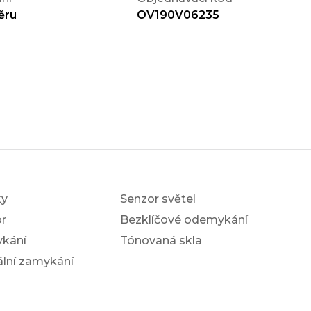
ěru
OV190V06235
ky
Senzor světel
r
Bezklíčové odemykání
ykání
Tónovaná skla
ální zamykání