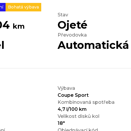
ní
Bohatá výbava
Stav
204
Ojeté
km
Převodovka
l
Automatická
Výbava
Coupe Sport
Kombinovaná spotřeba
4,7 l/100 km
Velikost disků kol
18"
ní
Objednávací kód