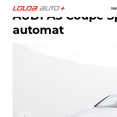
Ná
AUDI A5 Coupe Sp
automat