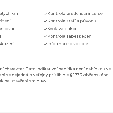
jetých km
Kontrola předchozí inzerce
izení
Kontrola stáří a původu
ancování
Svolávací akce
i
Kontrola zabezpečení
škození
Informace o vozidle
í charakter. Tato indikativní nabídka není nabídkou ve
ni se nejedná o veřejný příslib dle § 1733 občanského
ok na uzavření smlouvy.