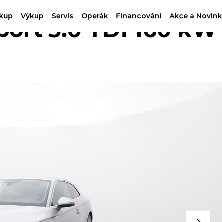
kup
Výkup
Servis
Operák
Financování
Akce a Novink
ort 3.0 TDI 160 kW