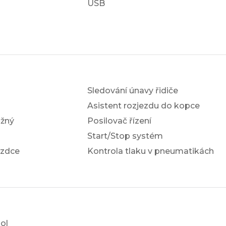
USB
Sledování únavy řidiče
Asistent rozjezdu do kopce
žný
Posilovač řízení
Start/Stop systém
ezdce
Kontrola tlaku v pneumatikách
ol