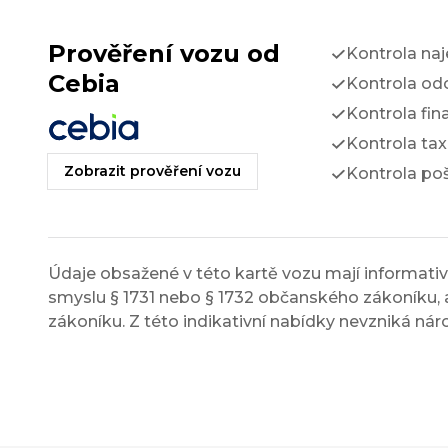
Prověření vozu od
Kontrola na
Cebia
Kontrola odc
Kontrola fin
Kontrola tax
Zobrazit prověření vozu
Kontrola po
Údaje obsažené v této kartě vozu mají informativn
smyslu § 1731 nebo § 1732 občanského zákoníku, a
zákoníku. Z této indikativní nabídky nevzniká nár