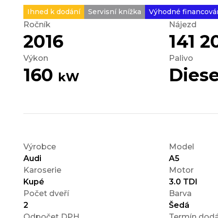
Ihned k dodání
Servisní knížka
Výhodné financová
Ročník
Nájezd
2016
141 
Výkon
Palivo
160
Diese
kW
Výrobce
Model
Audi
A5
Karoserie
Motor
Kupé
3.0 TDI
Počet dveří
Barva
2
Šedá
Odpočet DPH
Termín dodá