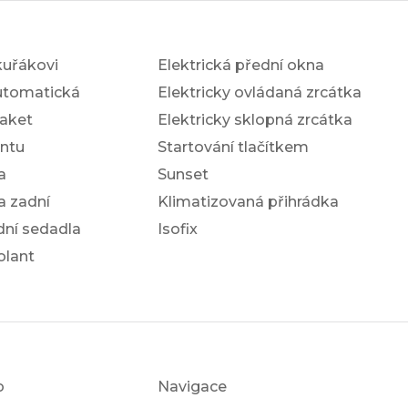
kuřákovi
Elektrická přední okna
utomatická
Elektricky ovládaná zrcátka
aket
Elektricky sklopná zrcátka
antu
Startování tlačítkem
a
Sunset
a zadní
Klimatizovaná přihrádka
dní sedadla
Isofix
olant
o
Navigace