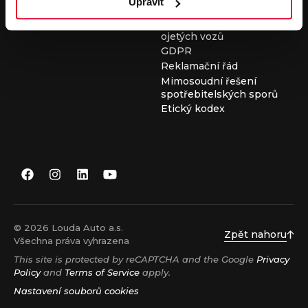
Upravit
Všeobecné obchodní
podmínky při nákupu
ojetých vozů
GDPR
Reklamační řád
Mimosoudní řešení
spotřebitelských sporů
Etický kodex
© 2026 Louda Auto a.s.
Zpět nahoru
Všechna práva vyhrazena
This site is protected by reCAPTCHA and the Google
Privacy
Policy
and
Terms of Service
apply.
Nastavení souborů cookies