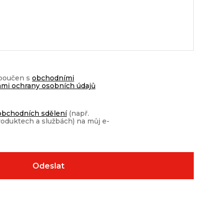
 poučen s
obchodními
mi ochrany osobních údajů
obchodních sdělení
(např.
roduktech a službách) na můj e-