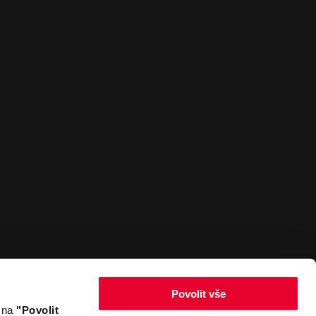
Povolit vše
m na
"Povolit