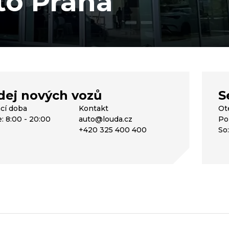
to Praha
dej nových vozů
S
ací doba
Kontakt
Ot
: 8:00 - 20:00
auto@louda.cz
Po 
+420 325 400 400
So: