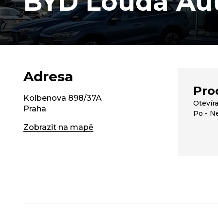
BYD Louda Au
Adresa
Pro
Kolbenova 898/37A
Otevír
Praha
Po - Ne
Zobrazit na mapě