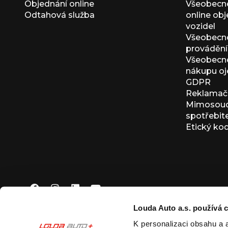
Objednání online
Všeobecn
Odtahová služba
online ob
vozidel
Všeobecn
provádění 
Všeobecné
nákupu oj
GDPR
Reklamačn
Mimosoudn
spotřebit
Etický ko
Louda Auto a.s. používá c
K personalizaci obsahu a 