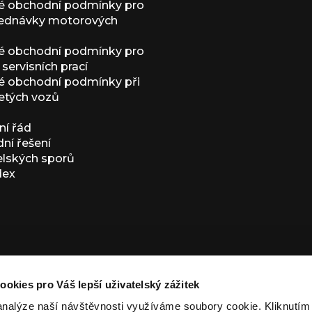
é obchodní podmínky pro
jednávky motorových
é obchodní podmínky pro
servisních prací
 obchodní podmínky při
etých vozů
í řád
í řešení
elských sporů
dex
ookies pro Váš lepší uživatelský zážitek
analýze naší návštěvnosti využíváme soubory cookie. Kliknutí