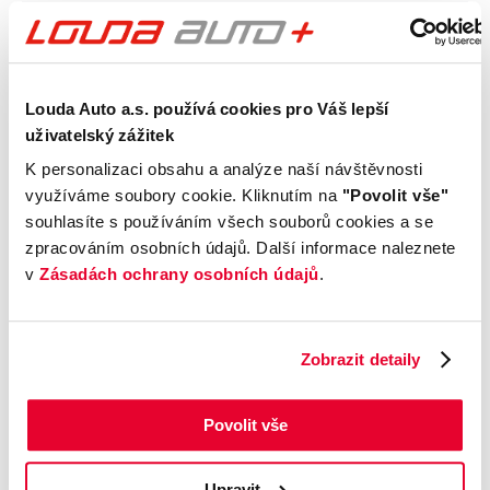
Telefon
Louda Auto a.s. používá cookies pro Váš lepší
uživatelský zážitek
K personalizaci obsahu a analýze naší návštěvnosti
využíváme soubory cookie. Kliknutím na
"Povolit vše"
Zpráva
0
/600
souhlasíte s používáním všech souborů cookies a se
zpracováním osobních údajů. Další informace naleznete
v
Zásadách ochrany osobních údajů
.
Zobrazit detaily
Povolit vše
Přečetl jsem a byl jsem poučen s
obchodními
podmínkami
a
podmínkami ochrany osobních údajů
(GDPR)
Upravit