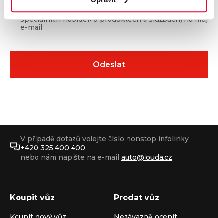
Souhlasím se
zasíláním obchodních sdělení
(např.
speciálních nabídek o produktech a službách) na můj
e-mail
V případě dotazů volejte číslo nonstop infolinky
+420 325 400 400
nebo nám napište na e-mail
auto@louda.cz
Koupit vůz
Prodat vůz
Koupit nový vůz
Nezávazně ocenit