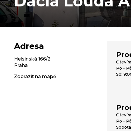
Dacia Louda A
Adresa
Pro
Helsinská 166/2
Otevír
Praha
Po - Pá
So: 9:0
Zobrazit na mapě
Pro
Otevír
Po - Pá
Sobota: