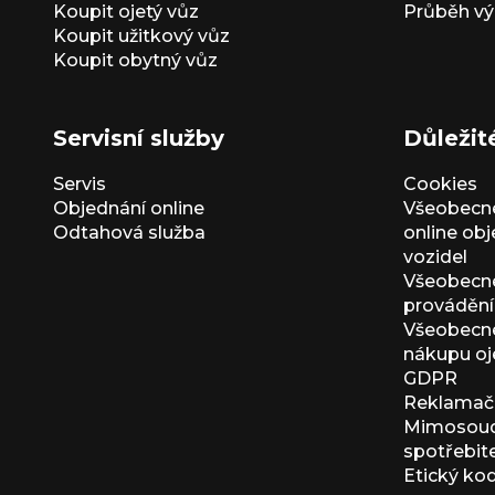
Koupit ojetý vůz
Průběh vý
Koupit užitkový vůz
Koupit obytný vůz
Servisní služby
Důležit
Servis
Cookies
Objednání online
Všeobecn
Odtahová služba
online ob
vozidel
Všeobecn
provádění 
Všeobecné
nákupu oj
GDPR
Reklamačn
Mimosoudn
spotřebit
Etický ko