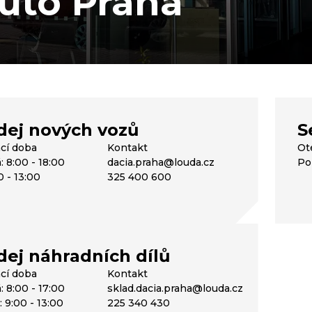
uto Praha
dej nových vozů
S
ací doba
Kontakt
Ot
: 8:00 - 18:00
dacia.praha@louda.cz
Po 
0 - 13:00
325 400 600
dej náhradních dílů
ací doba
Kontakt
: 8:00 - 17:00
sklad.dacia.praha@louda.cz
 9:00 - 13:00
225 340 430