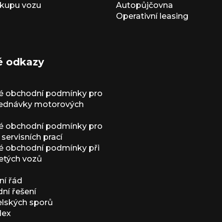
kupu vozu
Autopůjčovna
Operativní leasing
é odkazy
é obchodní podmínky pro
jednávky motorových
é obchodní podmínky pro
servisních prací
 obchodní podmínky při
etých vozů
í řád
í řešení
elských sporů
dex