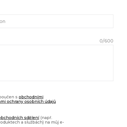
0
/600
 poučen s
obchodními
mi ochrany osobních údajů
obchodních sdělení
(např.
roduktech a službách) na můj e-