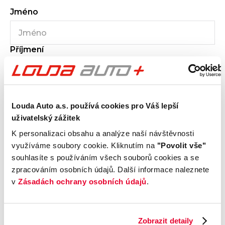
Jméno
Příjmení
E-mail
Louda Auto a.s. používá cookies pro Váš lepší
uživatelský zážitek
K personalizaci obsahu a analýze naší návštěvnosti
využíváme soubory cookie. Kliknutím na
"Povolit vše"
Telefon
souhlasíte s používáním všech souborů cookies a se
zpracováním osobních údajů. Další informace naleznete
v
Zásadách ochrany osobních údajů
.
Zpráva
0
/600
Zobrazit detaily