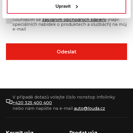
podmínkami
a
podmínkami ochrany osobních údajů
Upravit
(GDPR)
Souhlasím se
zasíláním obchodních sdělení
(např.
speciálních nabídek o produktech a službách) na můj
e-mail
V případě dotazů volejte číslo nonstop infolinky
+420 325 400 400
nebo nám napište na e-mail
auto@louda.cz
Koupit vůz
Prodat vůz