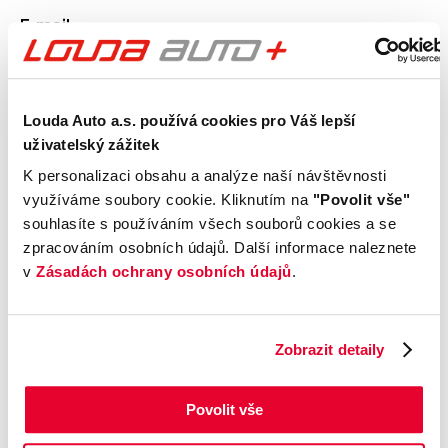
E-mail
Louda Auto a.s. používá cookies pro Váš lepší
Telefon
uživatelský zážitek
K personalizaci obsahu a analýze naší návštěvnosti
využíváme soubory cookie. Kliknutím na
"Povolit vše"
souhlasíte s používáním všech souborů cookies a se
Zpráva
0
/600
zpracováním osobních údajů. Další informace naleznete
v
Zásadách ochrany osobních údajů
.
Zobrazit detaily
Povolit vše
Přečetl jsem a byl jsem poučen s
obchodními