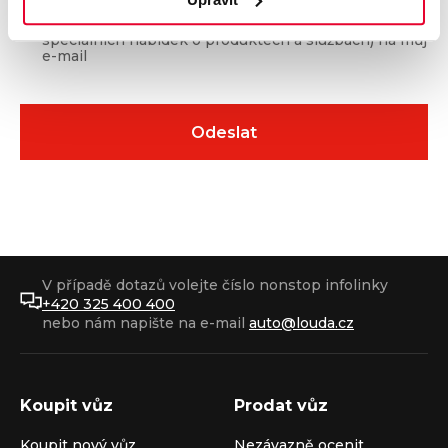
Souhlasím se
zasíláním obchodních sdělení
(např.
speciálních nabídek o produktech a službách) na můj
e-mail
V případě dotazů volejte číslo nonstop infolinky
+420 325 400 400
nebo nám napište na e-mail
auto@louda.cz
Koupit vůz
Prodat vůz
Koupit nový vůz
Nezávazně ocenit