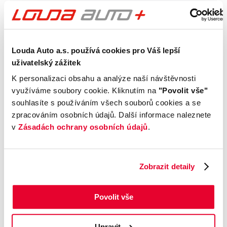
Telefon
Louda Auto a.s. používá cookies pro Váš lepší
uživatelský zážitek
K personalizaci obsahu a analýze naší návštěvnosti
využíváme soubory cookie. Kliknutím na
"Povolit vše"
Zpráva
0
/600
souhlasíte s používáním všech souborů cookies a se
zpracováním osobních údajů. Další informace naleznete
v
Zásadách ochrany osobních údajů
.
Zobrazit detaily
Povolit vše
Přečetl jsem a byl jsem poučen s
obchodními
podmínkami
a
podmínkami ochrany osobních údajů
(GDPR)
Upravit