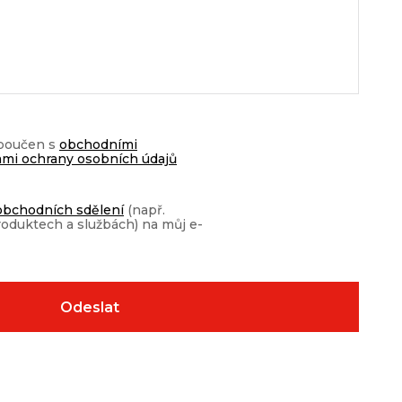
 poučen s
obchodními
mi ochrany osobních údajů
obchodních sdělení
(např.
roduktech a službách) na můj e-