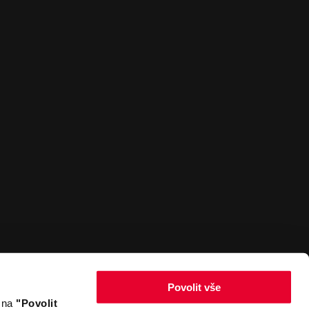
Povolit vše
m na
"Povolit