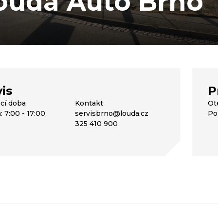
ouda Auto Brno
is
P
ací doba
Kontakt
Ot
: 7:00 - 17:00
servisbrno@louda.cz
Po 
325 410 900