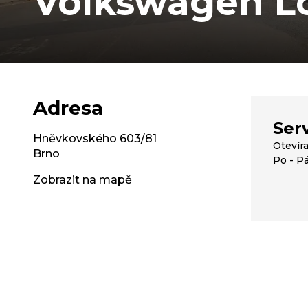
Volkswagen L
Adresa
Serv
Hněvkovského 603/81
Otevír
Brno
Po - Pá
Zobrazit na mapě