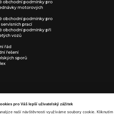
é obchodní podmínky pro
jednávky motorových
é obchodní podmínky pro
servisních prací
 obchodní podmínky při
etých vozů
í řád
í řešení
elských sporů
dex
ookies pro Váš lepší uživatelský zážitek
analýze naší návštěvnosti využíváme soubory cookie. Kliknutí