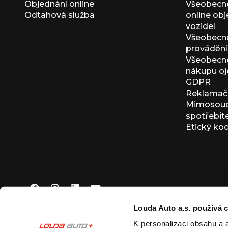
Objednání online
Všeobecn
Odtahová služba
online ob
vozidel
Všeobecn
provádění 
Všeobecné
nákupu oj
GDPR
Reklamačn
Mimosoudn
spotřebit
Etický ko
Louda Auto a.s. používá c
K personalizaci obsahu a 